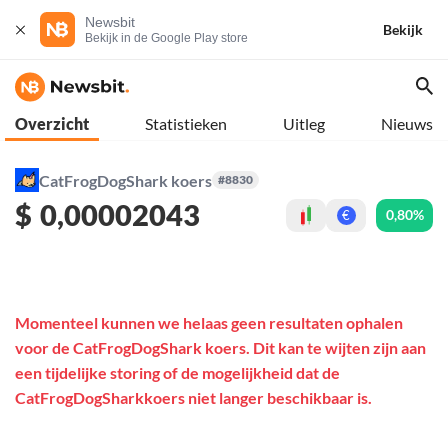
Newsbit
Bekijk
Bekijk in de Google Play store
Overzicht
Statistieken
Uitleg
Nieuws
CatFrogDogShark koers
#8830
$
0,00002043
0,80%
€
Momenteel kunnen we helaas geen resultaten ophalen
voor de CatFrogDogShark koers. Dit kan te wijten zijn aan
een tijdelijke storing of de mogelijkheid dat de
CatFrogDogSharkkoers niet langer beschikbaar is.