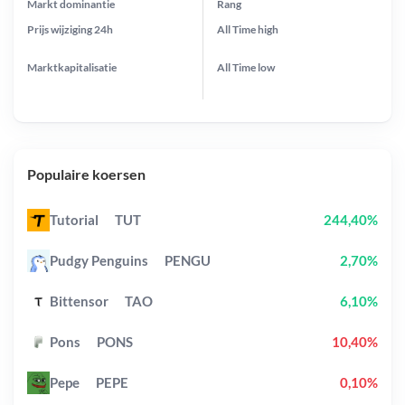
Markt dominantie
Rang
Prijs wijziging
24h
All Time
high
Marktkapitalisatie
All Time
low
Populaire koersen
Tutorial
TUT
244,40%
Pudgy Penguins
PENGU
2,70%
Bittensor
TAO
6,10%
Pons
PONS
10,40%
Pepe
PEPE
0,10%