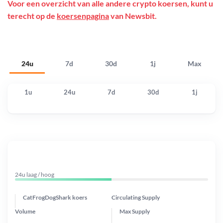
Voor een overzicht van alle andere crypto koersen, kunt u
terecht op de
koersenpagina
van Newsbit.
24u
7d
30d
1j
Max
1u
24u
7d
30d
1j
24u laag / hoog
CatFrogDogShark koers
Circulating Supply
Volume
Max Supply