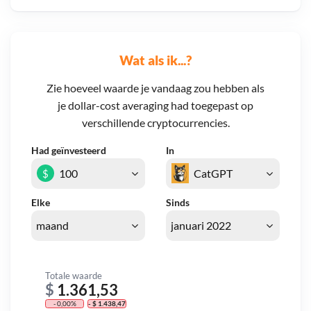
Wat als ik...?
Zie hoeveel waarde je vandaag zou hebben als
je dollar-cost averaging had toegepast op
verschillende cryptocurrencies.
Had geïnvesteerd
In
$
Elke
Sinds
Totale waarde
$
1.361,53
- 0,00%
- $ 1.438,47