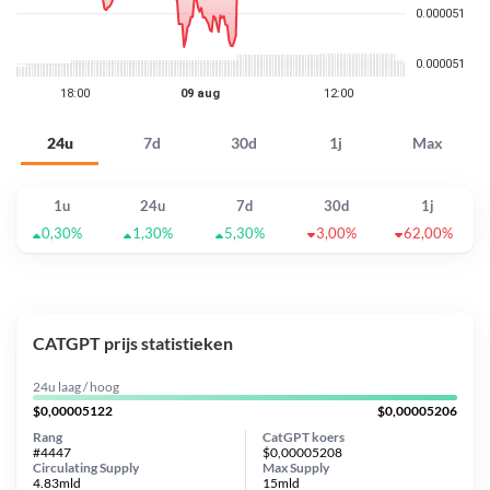
24u
7d
30d
1j
Max
1u
24u
7d
30d
1j
0,30%
1,30%
5,30%
3,00%
62,00%
CATGPT prijs statistieken
24u laag / hoog
$0,00005122
$0,00005206
Rang
CatGPT koers
#4447
$0,00005208
Circulating Supply
Max Supply
4.83mld
15mld