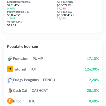
Marktkapitalisatie
All Time
high
$251.42k
$0,007229
0,78%
99,28%
Prijs wijziging
24u
All Time
low
$0,0₆4359
$0,00004125
1,30%
26,24%
Volume 24u
$11.61
Populaire koersen
Pump.fun
PUMP
17,10%
Tutorial
TUT
126,30%
Pudgy Penguins
PENGU
2,20%
Cash Cat
CASHCAT
28,10%
Bitcoin
BTC
0,40%