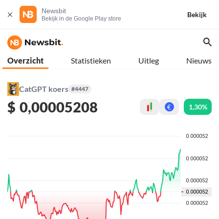
Newsbit
Bekijk
Bekijk in de Google Play store
Overzicht
Statistieken
Uitleg
Nieuws
CatGPT koers
#4447
$
0,00005208
1,30%
€