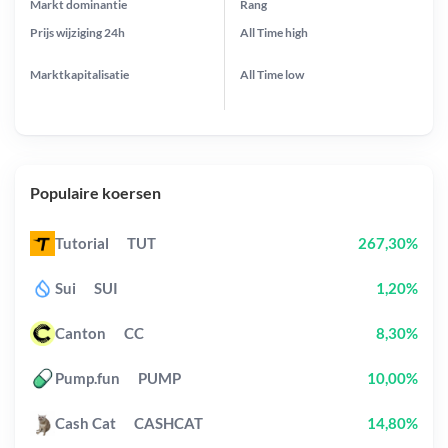
Markt dominantie
Rang
Prijs wijziging
24h
All Time
high
Marktkapitalisatie
All Time
low
Populaire koersen
Tutorial
TUT
267,30%
Sui
SUI
1,20%
Canton
CC
8,30%
Pump.fun
PUMP
10,00%
Cash Cat
CASHCAT
14,80%