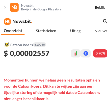
Newsbit
Bekijk
Bekijk in de Google Play store
Overzicht
Statistieken
Uitleg
Nieuws
Catson koers
#10048
$
0,00002557
0,90%
€
Momenteel kunnen we helaas geen resultaten ophalen
voor de Catson koers. Dit kan te wijten zijn aan een
tijdelijke storing of de mogelijkheid dat de Catsonkoers
niet langer beschikbaar is.