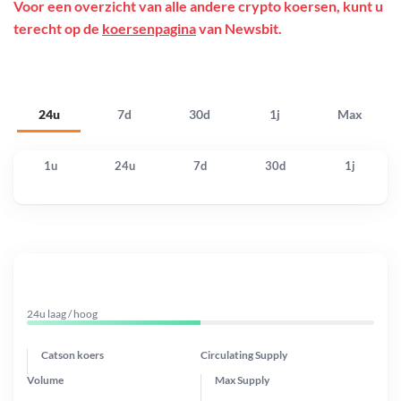
Voor een overzicht van alle andere crypto koersen, kunt u
terecht op de
koersenpagina
van Newsbit.
24u
7d
30d
1j
Max
1u
24u
7d
30d
1j
24u laag / hoog
Catson koers
Circulating Supply
Volume
Max Supply