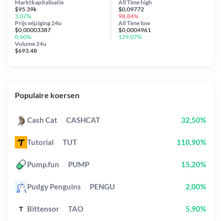
Marktkapitalisatie
All Time
high
$95.39k
$0,09772
3,07%
98,84%
Prijs wijziging
24u
All Time
low
$0,00003387
$0,0004961
0,60%
129,07%
Volume 24u
$693.48
Populaire koersen
Cash Cat
CASHCAT
32,50%
Tutorial
TUT
110,90%
Pump.fun
PUMP
15,20%
Pudgy Penguins
PENGU
2,00%
Bittensor
TAO
5,90%