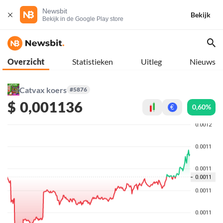
Newsbit
Bekijk
Bekijk in de Google Play store
Overzicht
Statistieken
Uitleg
Nieuws
Catvax koers
#5876
$
0,001136
0,60%
€