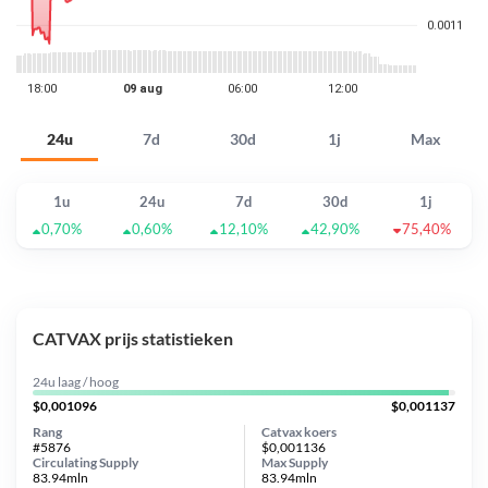
24u
7d
30d
1j
Max
1u
24u
7d
30d
1j
0,70%
0,60%
12,10%
42,90%
75,40%
CATVAX prijs statistieken
24u laag / hoog
$0,001096
$0,001137
Rang
Catvax koers
#5876
$0,001136
Circulating Supply
Max Supply
83.94mln
83.94mln