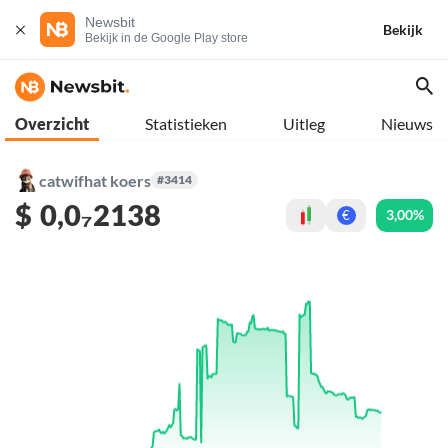
Newsbit
Bekijk
Bekijk in de Google Play store
Overzicht
Statistieken
Uitleg
Nieuws
catwifhat koers
#3414
$
0,0₇2138
3,00%
€