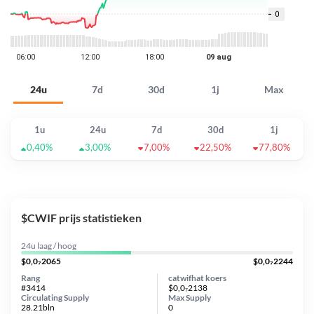
24u
7d
30d
1j
Max
1u
24u
7d
30d
1j
0,40%
3,00%
7,00%
22,50%
77,80%
$CWIF prijs statistieken
24u laag / hoog
$0,0₇2065
$0,0₇2244
Rang
catwifhat koers
#3414
$0,0₇2138
Circulating Supply
Max Supply
28.21bln
0