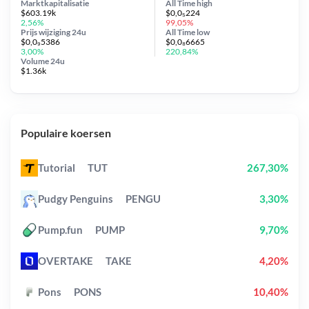
Marktkapitalisatie
All Time
high
$603.19k
$0,0₅224
2,56%
99,05%
Prijs wijziging
24u
All Time
low
$0,0₉5386
$0,0₈6665
3,00%
220,84%
Volume 24u
$1.36k
Populaire koersen
Tutorial
TUT
267,30%
Pudgy Penguins
PENGU
3,30%
Pump.fun
PUMP
9,70%
OVERTAKE
TAKE
4,20%
Pons
PONS
10,40%