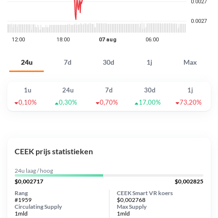
24u
7d
30d
1j
Max
1u
24u
7d
30d
1j
0,10%
0,30%
0,70%
17,00%
73,20%
CEEK prijs statistieken
24u laag / hoog
$0,002717
$0,002825
Rang
CEEK Smart VR koers
#1959
$0,002768
Circulating Supply
Max Supply
1mld
1mld