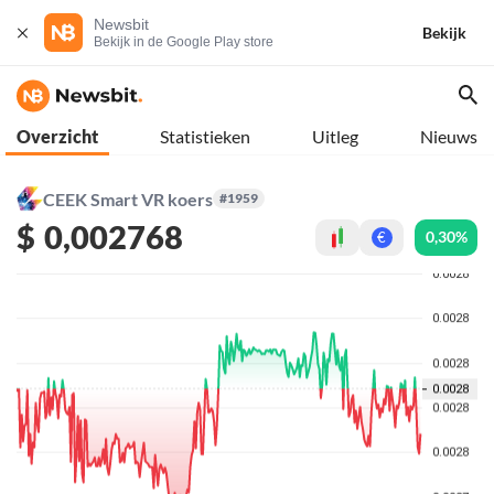
Newsbit
Bekijk
Bekijk in de Google Play store
Overzicht
Statistieken
Uitleg
Nieuws
CEEK Smart VR koers
#1959
$
0,002768
0,30%
€