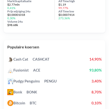
Marktkapitalisatie
All Time
high
$2.77mln
$1,19
0,41%
99,77%
Prijs wijziging
24u
All Time
low
$0,00001018
$0,0007414
0,30%
273,36%
Volume 24u
$98.68k
Populaire koersen
Cash Cat
CASHCAT
14,90%
Fusionist
ACE
93,80%
Pudgy Penguins
PENGU
3,40%
Bonk
BONK
8,70%
Bitcoin
BTC
0,10%