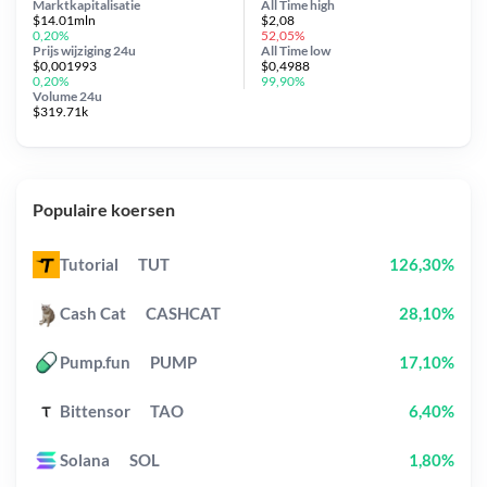
Marktkapitalisatie
All Time
high
$14.01mln
$2,08
0,20%
52,05%
Prijs wijziging
24u
All Time
low
$0,001993
$0,4988
0,20%
99,90%
Volume 24u
$319.71k
Populaire koersen
Tutorial
TUT
126,30%
Cash Cat
CASHCAT
28,10%
Pump.fun
PUMP
17,10%
Bittensor
TAO
6,40%
Solana
SOL
1,80%