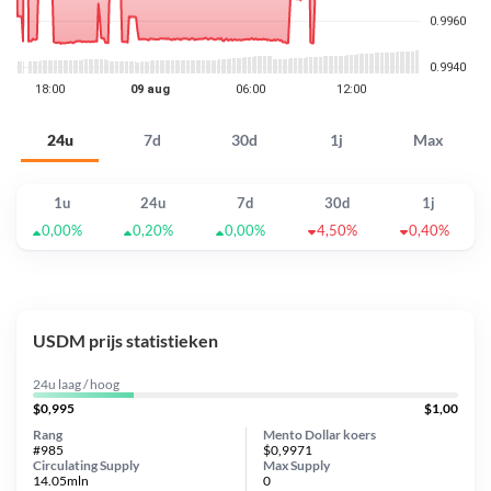
24u
7d
30d
1j
Max
1u
24u
7d
30d
1j
0,00%
0,20%
0,00%
4,50%
0,40%
USDM prijs statistieken
24u laag / hoog
$0,995
$1,00
Rang
Mento Dollar koers
#985
$0,9971
Circulating Supply
Max Supply
14.05mln
0