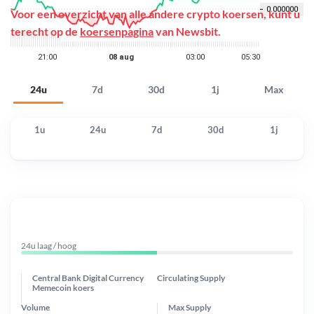
Voor een overzicht van alle andere crypto koersen, kunt u
terecht op de
koersenpagina
van Newsbit.
24u
7d
30d
1j
Max
1u
24u
7d
30d
1j
24u laag / hoog
Central Bank Digital Currency
Circulating Supply
Memecoin koers
Volume
Max Supply