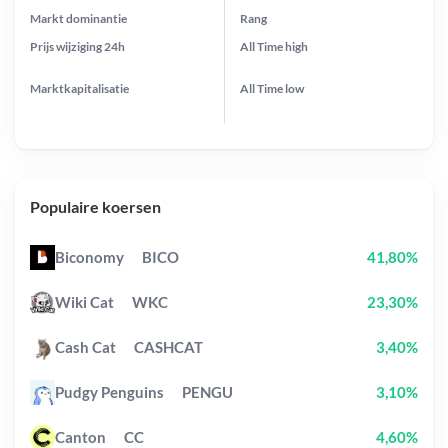
Markt dominantie
Rang
Prijs wijziging
24h
All Time
high
Marktkapitalisatie
All Time
low
Populaire koersen
Biconomy
BICO
41,80%
Wiki Cat
WKC
23,30%
Cash Cat
CASHCAT
3,40%
Pudgy Penguins
PENGU
3,10%
Canton
CC
4,60%