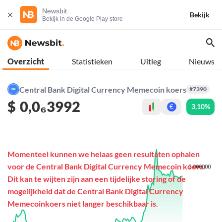
Newsbit
Bekijk
Bekijk in de Google Play store
Overzicht
Statistieken
Uitleg
Nieuws
Central Bank Digital Currency Memecoin koers
#7390
$
0,0₆3992
3,10%
€
Momenteel kunnen we helaas geen resultaten ophalen
voor de Central Bank Digital Currency Memecoin koers.
Dit kan te wijten zijn aan een tijdelijke storing of de
mogelijkheid dat de Central Bank Digital Currency
Memecoinkoers niet langer beschikbaar is.