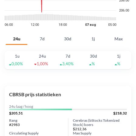
24u
7d
30d
1j
Max
1u
24u
7d
30d
1j
0,00%
1,00%
3,40%
%
%
CBRSB prijs statistieken
24u laag / hoog
$205,51
$218,32
Rang
Cerebras (bStocks Tokenized
#2983
Stock) koers
$212,36
Circulating Supply
Max Supply