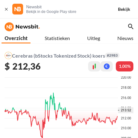
Newsbit
Bekijk
Bekijk in de Google Play store
Overzicht
Statistieken
Uitleg
Nieuws
Cerebras (bStocks Tokenized Stock) koers
#2983
$
212,36
1,00%
€