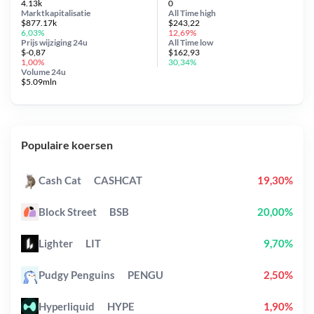
4.13k
0
Marktkapitalisatie
All Time
high
$877.17k
$243,22
6,03%
12,69%
Prijs wijziging
24u
All Time
low
$-0,87
$162,93
1,00%
30,34%
Volume 24u
$5.09mln
Populaire koersen
Cash Cat
CASHCAT
19,30%
Block Street
BSB
20,00%
Lighter
LIT
9,70%
Pudgy Penguins
PENGU
2,50%
Hyperliquid
HYPE
1,90%