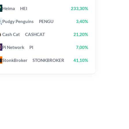
Heima
HEI
233,30%
Pudgy Penguins
PENGU
3,40%
Cash Cat
CASHCAT
21,20%
Pi Network
PI
7,00%
StonkBroker
STONKBROKER
41,10%