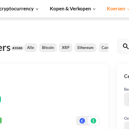
cryptocurrency
Kopen & Verkopen
Koersen
ers
Alle
Bitcoin
XRP
Ethereum
Cardano
Shi
#3580
C
Be
On
€
$