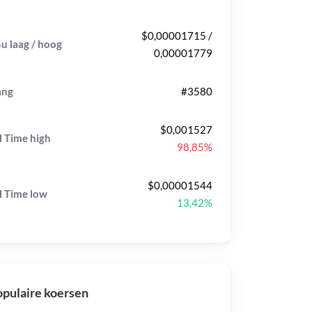
$0,00001715 /
u laag / hoog
0,00001779
ang
#3580
$0,001527
l Time
high
98,85%
$0,00001544
l Time
low
13,42%
pulaire koersen