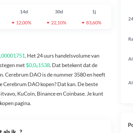
14d
30d
1j
24
12,00%
22,10%
83,60%
R
,00001751
. Het 24 uurs handelsvolume van
Al
estegen met
$0,0₆1538
. Dat betekent dat de
en. Cerebrum DAO is de nummer 3580 en heeft
Al
 je Cerebrum DAO kopen? Dat kan. De beste
itvavo, KuCoin, Binance en Coinbase. Je kunt
kopen pagina.
Po
als ik...?