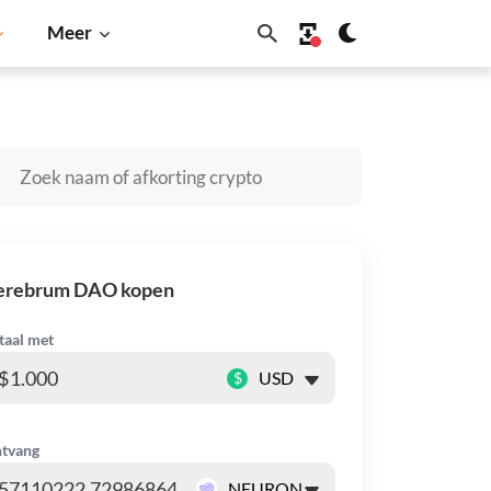
Meer
ba Inu
Dogecoin
Solana
BNB
erebrum DAO kopen
taal met
$
tvang