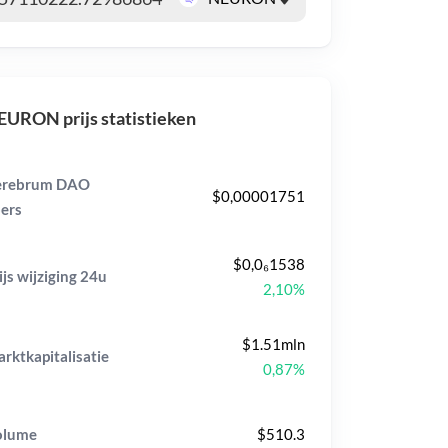
URON prijs statistieken
erebrum DAO
$0,00001751
ers
$0,0₆1538
ijs wijziging
24u
2,10%
$1.51mln
rktkapitalisatie
0,87%
olume
$510.3