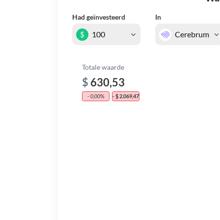
Had geïnvesteerd
In
$
Totale waarde
$
630,53
- 0,00%
- $ 2.069,47