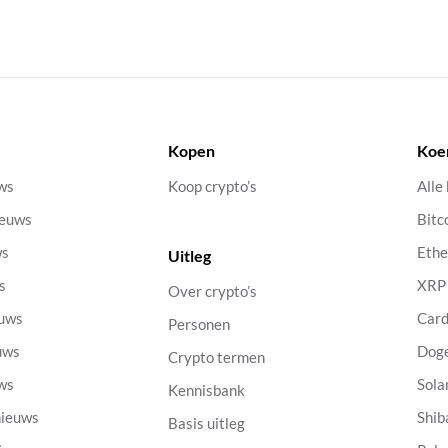
Kopen
Koe
uws
Koop crypto’s
Alle
ieuws
Bitc
ws
Eth
Uitleg
s
XRP
Over crypto’s
euws
Car
Personen
uws
Dog
Crypto termen
uws
Sola
Kennisbank
nieuws
Shib
Basis uitleg