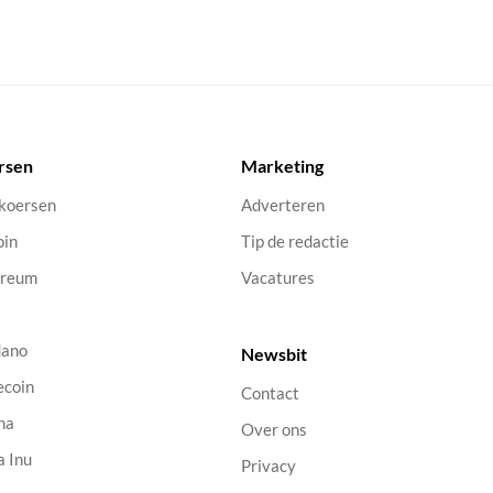
rsen
Marketing
 koersen
Adverteren
oin
Tip de redactie
ereum
Vacatures
dano
Newsbit
ecoin
Contact
na
Over ons
a Inu
Privacy