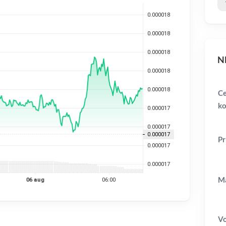
NE
C
ko
Pr
Ma
V