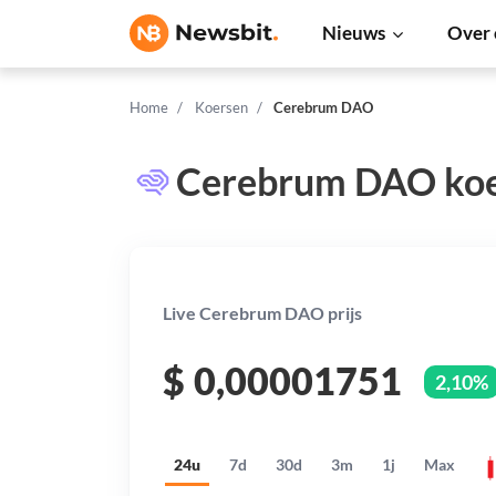
Nieuws
Over 
Home
Koersen
Cerebrum DAO
Cerebrum DAO ko
Live Cerebrum DAO prijs
$
0,00001751
2,10%
24u
7d
30d
3m
1j
Max