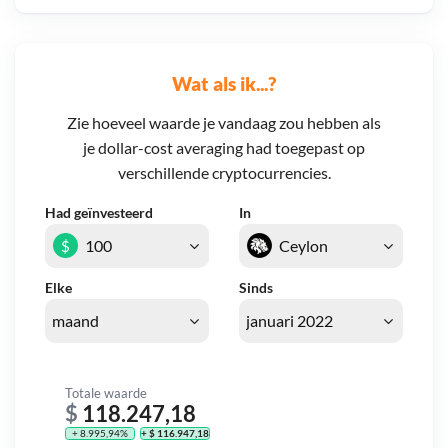
Wat als ik...?
Zie hoeveel waarde je vandaag zou hebben als
je dollar-cost averaging had toegepast op
verschillende cryptocurrencies.
Had geïnvesteerd
In
$
Elke
Sinds
Totale waarde
$
118.247,18
+ 8.995,94%
+ $ 116.947,18