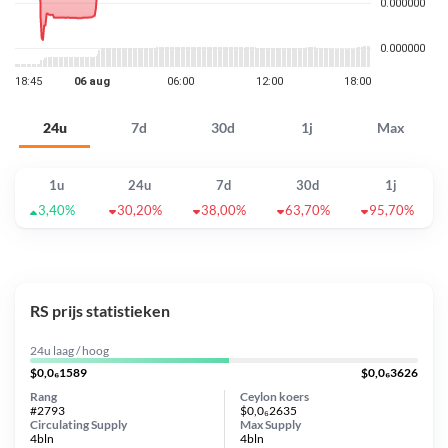
24u
7d
30d
1j
Max
1u
24u
7d
30d
1j
3,40%
30,20%
38,00%
63,70%
95,70%
RS prijs statistieken
24u laag / hoog
$0,0₆1589
$0,0₆3626
Rang
Ceylon koers
#2793
$0,0₆2635
Circulating Supply
Max Supply
4bln
4bln