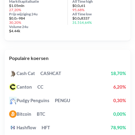
Marktkapitalisatie
All Time
high
$1.05mln
$0,0₅61
27,20%
95,68%
Prijs wijziging
24u
All Time
low
$0,0₇-984
$0,0₉8337
30,20%
31.514,64%
Volume 24u
$4.44k
Populaire koersen
Cash Cat
CASHCAT
18,70%
Canton
CC
6,20%
Pudgy Penguins
PENGU
0,30%
Bitcoin
BTC
0,00%
Hashflow
HFT
78,90%