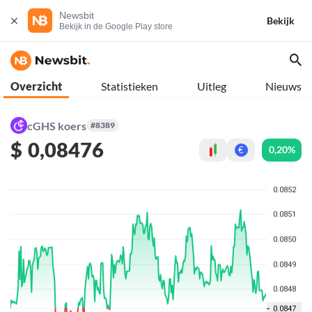
Newsbit
Bekijk
Bekijk in de Google Play store
Overzicht
Statistieken
Uitleg
Nieuws
cGHS koers
#8389
$
0,08476
0,20%
€