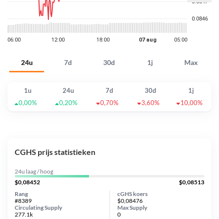
24u
7d
30d
1j
Max
1u
24u
7d
30d
1j
0,00%
0,20%
0,70%
3,60%
10,00%
CGHS prijs statistieken
24u laag / hoog
$0,08452
$0,08513
Rang
cGHS koers
#8389
$0,08476
Circulating Supply
Max Supply
277.1k
0