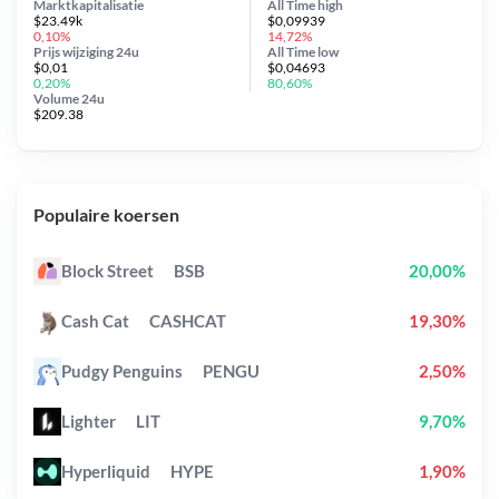
Marktkapitalisatie
All Time
high
$23.49k
$0,09939
0,10%
14,72%
Prijs wijziging
24u
All Time
low
$0,01
$0,04693
0,20%
80,60%
Volume 24u
$209.38
Populaire koersen
Block Street
BSB
20,00%
Cash Cat
CASHCAT
19,30%
Pudgy Penguins
PENGU
2,50%
Lighter
LIT
9,70%
Hyperliquid
HYPE
1,90%