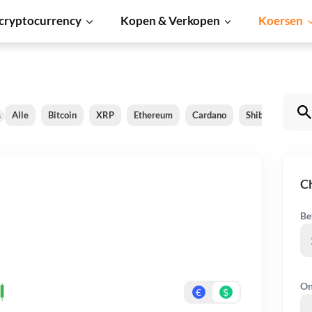
cryptocurrency
Kopen & Verkopen
Koersen
Alle
Bitcoin
XRP
Ethereum
Cardano
Shiba Inu
Do
8
C
Be
On
€
$