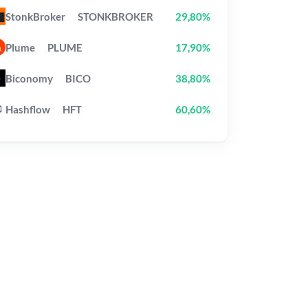
StonkBroker
STONKBROKER
29,80%
Plume
PLUME
17,90%
Biconomy
BICO
38,80%
Hashflow
HFT
60,60%