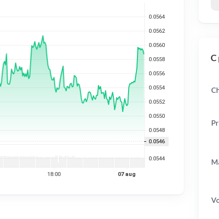
C 
Ch
Pr
Ma
V