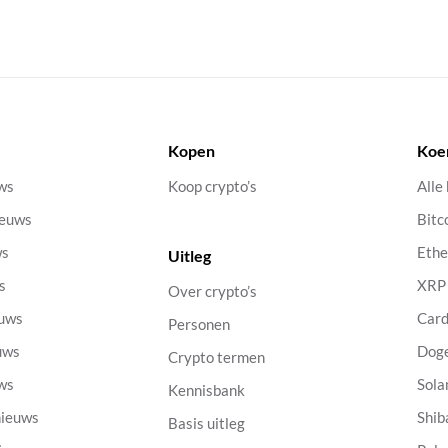
Kopen
Koe
uws
Koop crypto’s
Alle
ieuws
Bitc
ws
Eth
Uitleg
s
XRP
Over crypto’s
euws
Car
Personen
uws
Dog
Crypto termen
uws
Sola
Kennisbank
nieuws
Shib
Basis uitleg