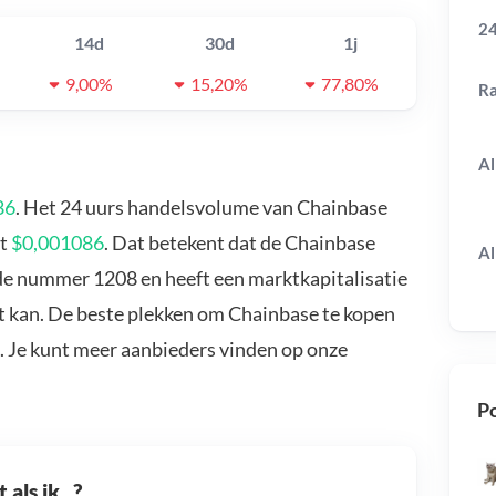
24
14d
30d
1j
9,00%
15,20%
77,80%
R
Al
86
. Het 24 uurs handelsvolume van Chainbase
et
$0,001086
. Dat betekent dat de Chainbase
Al
 de nummer 1208 en heeft een marktkapitalisatie
t kan. De beste plekken om Chainbase te kopen
. Je kunt meer aanbieders vinden op onze
Po
als ik...?