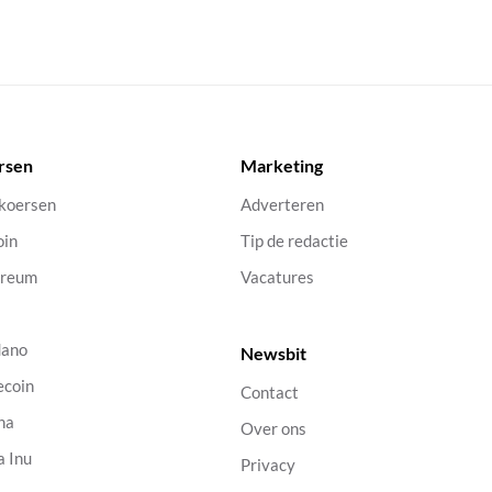
rsen
Marketing
 koersen
Adverteren
oin
Tip de redactie
ereum
Vacatures
dano
Newsbit
ecoin
Contact
na
Over ons
a Inu
Privacy