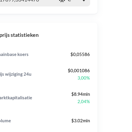
prijs statistieken
ainbase koers
$0,05586
$0,001086
ijs wijziging
24u
3,00%
$8.94mln
rktkapitalisatie
2,04%
olume
$3.02mln