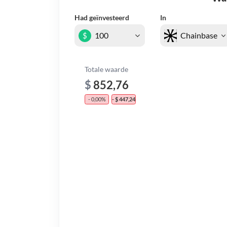
Had geïnvesteerd
In
$
Totale waarde
$
852,76
- 0,00%
- $ 447,24