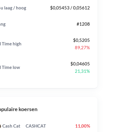
u laag / hoog
$0,05453 / 0,05612
ang
#1208
$0,5205
l Time
high
89,27%
$0,04605
l Time
low
21,31%
pulaire koersen
Cash Cat
CASHCAT
11,00%