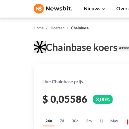
Nieuws
Over 
Home
Koersen
Chainbase
Chainbase koers
#120
Live Chainbase prijs
$
0,05586
3,00%
24u
7d
30d
3m
1j
Max