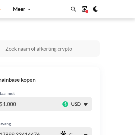
Meer
gecoin
Solana
BNB
hainbase kopen
taal met
$
tvang