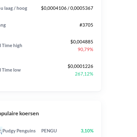
u laag / hoog
$0,0004106 / 0,0005367
ang
#3705
$0,004885
l Time
high
90,79%
$0,0001226
l Time
low
267,12%
pulaire koersen
Pudgy Penguins
PENGU
3,10%