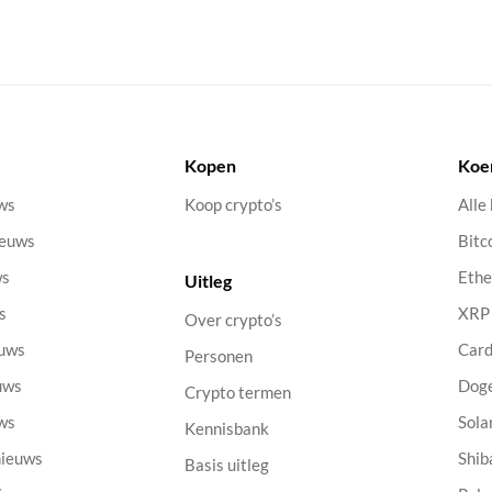
Kopen
Koe
uws
Koop crypto’s
Alle
ieuws
Bitc
ws
Eth
Uitleg
s
XRP
Over crypto’s
euws
Car
Personen
uws
Dog
Crypto termen
uws
Sola
Kennisbank
nieuws
Shib
Basis uitleg