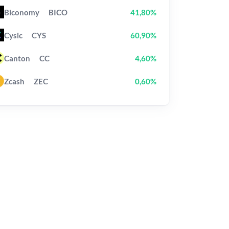
Biconomy
BICO
41,80%
Cysic
CYS
60,90%
Canton
CC
4,60%
Zcash
ZEC
0,60%