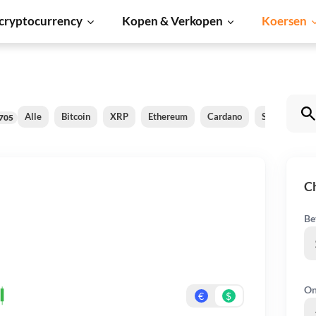
cryptocurrency
Kopen & Verkopen
Koersen
Alle
Bitcoin
XRP
Ethereum
Cardano
Shiba Inu
705
C
Be
On
€
$