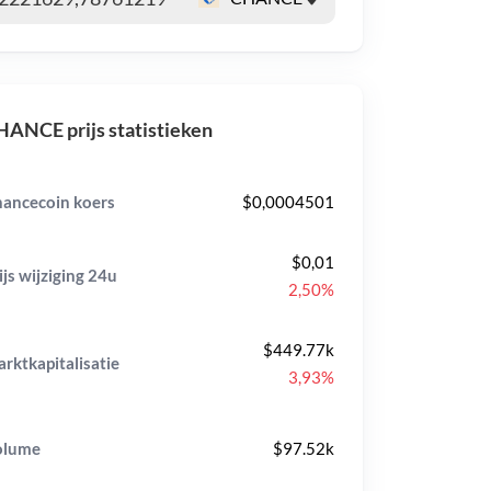
ANCE prijs statistieken
ancecoin koers
$0,0004501
$0,01
ijs wijziging
24u
2,50%
$449.77k
rktkapitalisatie
3,93%
olume
$97.52k