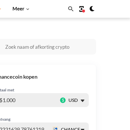
Meer
Dogecoin
Solana
BNB
hancecoin kopen
taal met
$
tvang