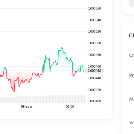
CH
Ch
Pr
Ma
V