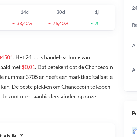
24
14d
30d
1j
33,40%
76,40%
%
R
Al
04501
. Het 24 uurs handelsvolume van
edaald met
$0,01
. Dat betekent dat de Chancecoin
Al
 de nummer 3705 en heeft een marktkapitalisatie
 kan. De beste plekken om Chancecoin te kopen
. Je kunt meer aanbieders vinden op onze
Po
als ik...?