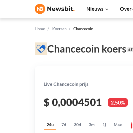
Nieuws
Over 
Home
Koersen
Chancecoin
Chancecoin koers
#3
Live Chancecoin prijs
$
0,0004501
2,50%
24u
7d
30d
3m
1j
Max