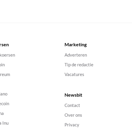
rsen
Marketing
 koersen
Adverteren
oin
Tip de redactie
ereum
Vacatures
dano
Newsbit
ecoin
Contact
na
Over ons
a Inu
Privacy