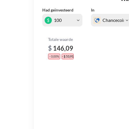
Had geïnvesteerd
In
$
Totale waarde
$
146,09
- 0,00%
- $ 53,91