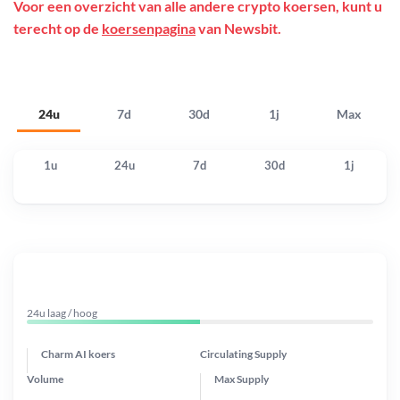
Voor een overzicht van alle andere crypto koersen, kunt u
terecht op de
koersenpagina
van Newsbit.
24u
7d
30d
1j
Max
1u
24u
7d
30d
1j
24u laag / hoog
Charm AI koers
Circulating Supply
Volume
Max Supply