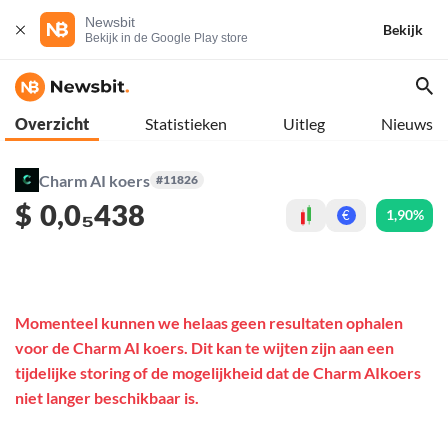
Newsbit
Bekijk
Bekijk in de Google Play store
Overzicht
Statistieken
Uitleg
Nieuws
Charm AI koers
#11826
$
0,0₅438
1,90%
€
Momenteel kunnen we helaas geen resultaten ophalen
voor de Charm AI koers. Dit kan te wijten zijn aan een
tijdelijke storing of de mogelijkheid dat de Charm AIkoers
niet langer beschikbaar is.