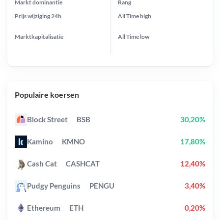
Markt dominantie
Rang
Prijs wijziging
24h
All Time
high
Marktkapitalisatie
All Time
low
Populaire koersen
Block Street
BSB
30,20%
Kamino
KMNO
17,80%
Cash Cat
CASHCAT
12,40%
Pudgy Penguins
PENGU
3,40%
Ethereum
ETH
0,20%