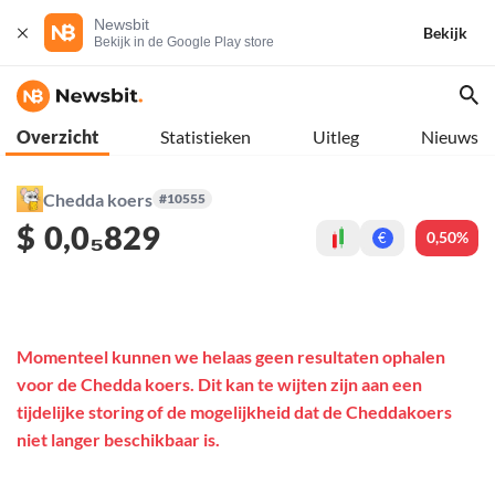
Newsbit
Bekijk
Bekijk in de Google Play store
Overzicht
Statistieken
Uitleg
Nieuws
Chedda koers
#10555
$
0,0₅829
0,50%
€
Momenteel kunnen we helaas geen resultaten ophalen
voor de Chedda koers. Dit kan te wijten zijn aan een
tijdelijke storing of de mogelijkheid dat de Cheddakoers
niet langer beschikbaar is.