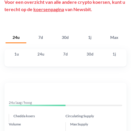
Voor een overzicht van alle andere crypto koersen, kunt u
terecht op de
koersenpagina
van Newsbit.
24u
7d
30d
1j
Max
1u
24u
7d
30d
1j
24u laag / hoog
Chedda koers
Circulating Supply
Volume
Max Supply