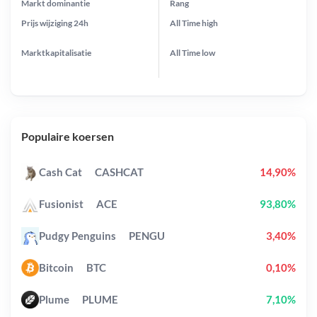
Markt dominantie
Rang
Prijs wijziging
24h
All Time
high
Marktkapitalisatie
All Time
low
Populaire koersen
Cash Cat
CASHCAT
14,90%
Fusionist
ACE
93,80%
Pudgy Penguins
PENGU
3,40%
Bitcoin
BTC
0,10%
Plume
PLUME
7,10%