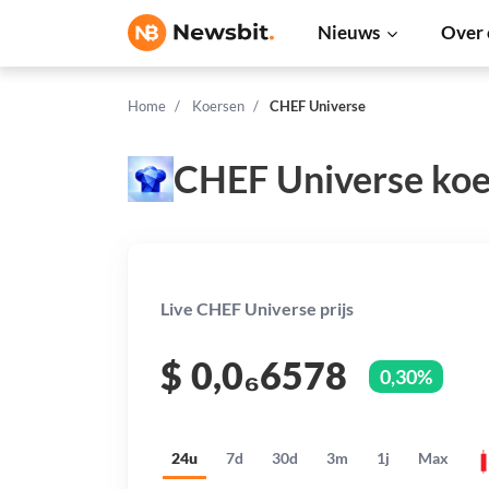
Nieuws
Over 
Home
Koersen
CHEF Universe
CHEF Universe koe
Live CHEF Universe prijs
$
0,0₆6578
0,30%
24u
7d
30d
3m
1j
Max