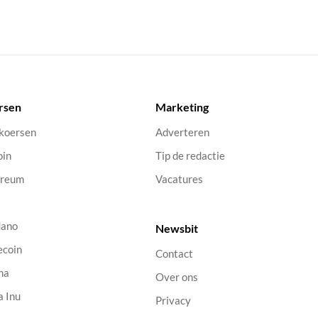
rsen
Marketing
 koersen
Adverteren
oin
Tip de redactie
ereum
Vacatures
dano
Newsbit
ecoin
Contact
na
Over ons
a Inu
Privacy