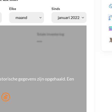
Elke
Sinds
Totale investering
---
storische gegevens zijn opgehaald. Een