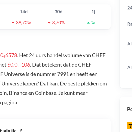
24
14d
30d
1j
39,70%
3,70%
%
R
Al
,0₆6578
. Het 24 uurs handelsvolume van CHEF
 met
$0,0₉-106
. Dat betekent dat de CHEF
Al
F Universe is de nummer 7991 en heeft een
F Universe kopen? Dat kan. De beste plekken om
oin, Binance en Coinbase. Je kunt meer
 pagina.
Po
als ik...?