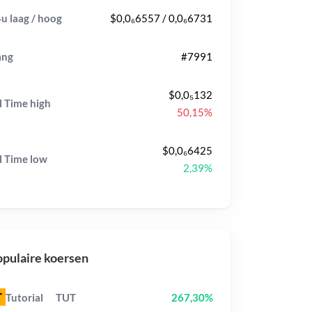
u laag / hoog
$0,0₆6557 / 0,0₆6731
ang
#7991
$0,0₅132
l Time
high
50,15%
$0,0₆6425
l Time
low
2,39%
pulaire koersen
Tutorial
TUT
267,30%