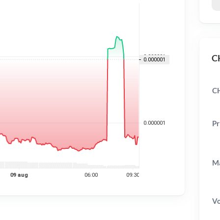
CH
CH
Pr
Ma
V