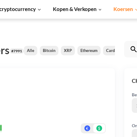
cryptocurrency
Kopen & Verkopen
Koersen
rs
Alle
Bitcoin
XRP
Ethereum
Cardano
Shib
#7991
C
Be
On
€
$