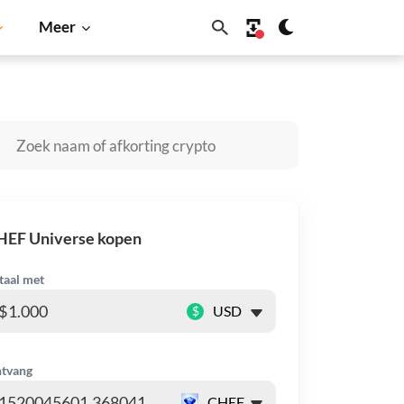
Meer
a Inu
Dogecoin
Solana
BNB
HEF Universe kopen
taal met
$
tvang