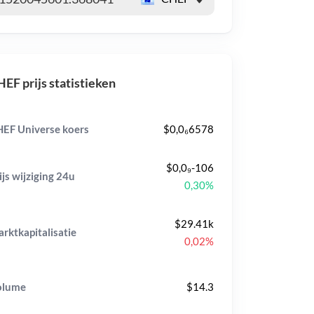
EF prijs statistieken
EF Universe koers
$0,0₆6578
$0,0₉-106
ijs wijziging
24u
0,30%
$29.41k
rktkapitalisatie
0,02%
olume
$14.3