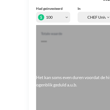
Had geïnvesteerd
In
$
Totale waarde
---
Het kan soms even duren voordat de hi
ogenblik geduld a.u.b.