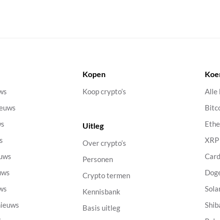
Kopen
Koe
uws
Koop crypto’s
Alle
ieuws
Bitc
ws
Eth
Uitleg
s
XRP
Over crypto’s
euws
Car
Personen
uws
Dog
Crypto termen
uws
Sola
Kennisbank
nieuws
Shib
Basis uitleg