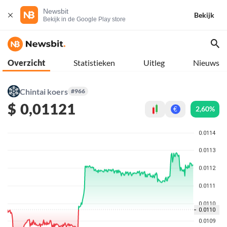
Newsbit
Bekijk
Bekijk in de Google Play store
Overzicht
Statistieken
Uitleg
Nieuws
Chintai koers
#966
$
0,01121
2,60%
€