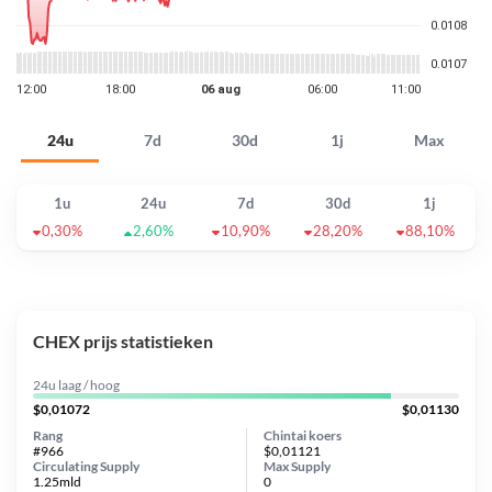
24u
7d
30d
1j
Max
1u
24u
7d
30d
1j
0,30%
2,60%
10,90%
28,20%
88,10%
CHEX prijs statistieken
24u laag / hoog
$0,01072
$0,01130
Rang
Chintai koers
#966
$0,01121
Circulating Supply
Max Supply
1.25mld
0