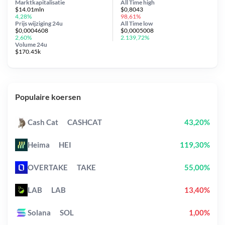
Marktkapitalisatie
All Time
high
$14.01mln
$0,8043
4,28%
98,61%
Prijs wijziging
24u
All Time
low
$0,0004608
$0,0005008
2,60%
2.139,72%
Volume 24u
$170.45k
Populaire koersen
Cash Cat
CASHCAT
43,20%
Heima
HEI
119,30%
OVERTAKE
TAKE
55,00%
LAB
LAB
13,40%
Solana
SOL
1,00%