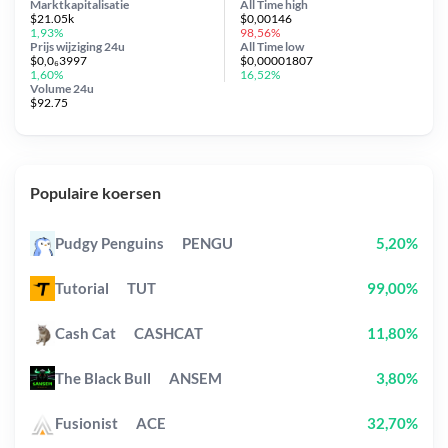
Marktkapitalisatie
All Time
high
$21.05k
$0,00146
1,93%
98,56%
Prijs wijziging
24u
All Time
low
$0,0₆3997
$0,00001807
1,60%
16,52%
Volume 24u
$92.75
Populaire koersen
Pudgy Penguins
PENGU
5,20%
Tutorial
TUT
99,00%
Cash Cat
CASHCAT
11,80%
The Black Bull
ANSEM
3,80%
Fusionist
ACE
32,70%