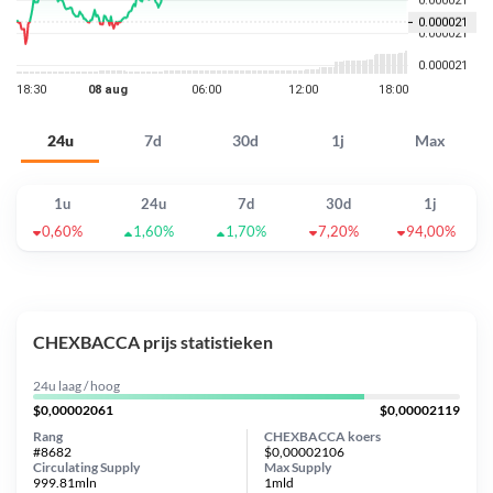
24u
7d
30d
1j
Max
1u
24u
7d
30d
1j
0,60%
1,60%
1,70%
7,20%
94,00%
CHEXBACCA prijs statistieken
24u laag / hoog
$0,00002061
$0,00002119
Rang
CHEXBACCA koers
#8682
$0,00002106
Circulating Supply
Max Supply
999.81mln
1mld