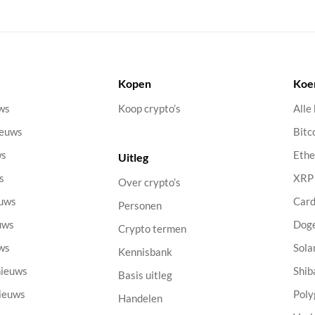
Kopen
Koe
uws
Koop crypto’s
Alle
ieuws
Bitc
ws
Eth
Uitleg
s
XRP
Over crypto’s
euws
Car
Personen
uws
Dog
Crypto termen
uws
Sola
Kennisbank
nieuws
Shib
Basis uitleg
nieuws
Poly
Handelen