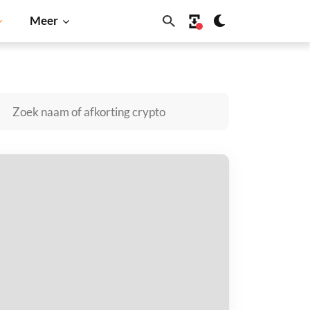
Meer
na
BNB
hi kopen
taal met
$
tvang