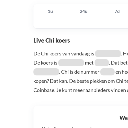
1u
24u
7d
Live Chi koers
De Chi koers van vandaag is
. H
De koers is
met
. Dat be
. Chi is de nummer
en he
kopen? Dat kan. De beste plekken om Chi te
Coinbase. Je kunt meer aanbieders vinden
Wat 