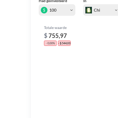
Had geïnvesteerd
In
$
Totale waarde
$
755,97
- 0,00%
- $ 544,03