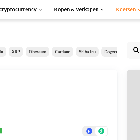
cryptocurrency
Kopen & Verkopen
Koersen
in
XRP
Ethereum
Cardano
Shiba Inu
Dogecoin
Sola
C
Be
On
€
$