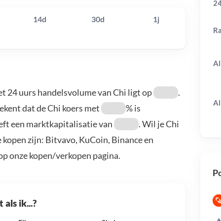
24
14d
30d
1j
R
Al
et 24 uurs handelsvolume van Chi ligt op
.
Al
tekent dat de Chi koers met
% is
eft een marktkapitalisatie van
. Wil je Chi
 kopen zijn: Bitvavo, KuCoin, Binance en
 op onze kopen/verkopen pagina.
Po
als ik...?