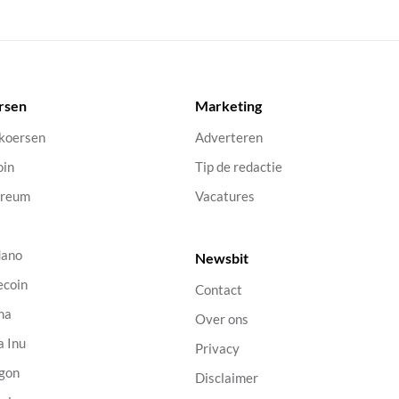
rsen
Marketing
 koersen
Adverteren
oin
Tip de redactie
ereum
Vacatures
dano
Newsbit
ecoin
Contact
na
Over ons
a Inu
Privacy
gon
Disclaimer