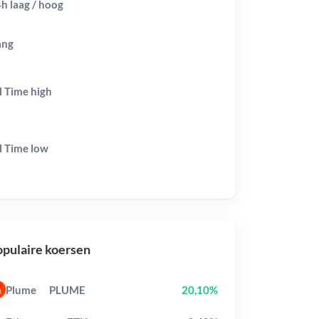
h laag / hoog
ang
l Time
high
l Time
low
pulaire koersen
Plume
PLUME
20,10%