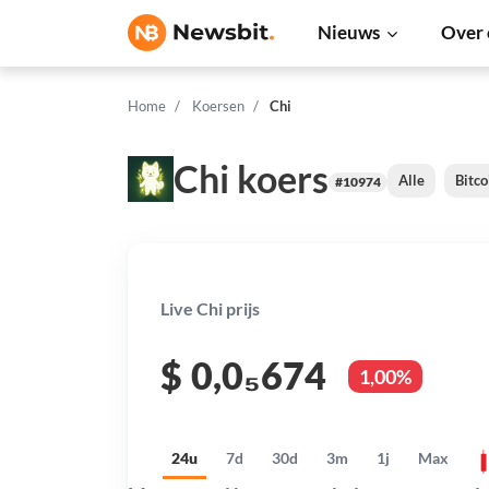
Nieuws
Over 
Home
Koersen
Chi
Chi koers
Alle
Bitco
#10974
Live Chi prijs
$
0,0₅674
1,00%
24u
7d
30d
3m
1j
Max