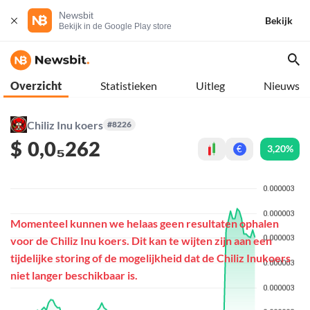
Newsbit
Bekijk
Bekijk in de Google Play store
Overzicht
Statistieken
Uitleg
Nieuws
Chiliz Inu koers
#8226
$
0,0₅262
3,20%
€
Momenteel kunnen we helaas geen resultaten ophalen
voor de Chiliz Inu koers. Dit kan te wijten zijn aan een
tijdelijke storing of de mogelijkheid dat de Chiliz Inukoers
niet langer beschikbaar is.