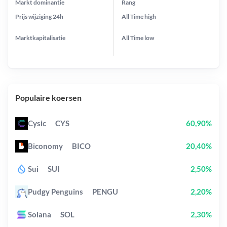
Markt dominantie
Rang
Prijs wijziging
24h
All Time
high
Marktkapitalisatie
All Time
low
Populaire koersen
Cysic
CYS
60,90%
Biconomy
BICO
20,40%
Sui
SUI
2,50%
Pudgy Penguins
PENGU
2,20%
Solana
SOL
2,30%