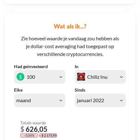
Wat als ik...?
Zie hoeveel waarde je vandaag zou hebben als
je dollar-cost averaging had toegepast op
verschillende cryptocurrencies.
Had geïnvesteerd
In
$
Elke
Sinds
Totale waarde
$
626,05
- 0,00%
- $ 2.173,95