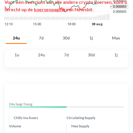
Voor een overzicht van alle andere crypto koersen, kunt u
terecht op de
koersenpagina
van Newsbit.
24u
7d
30d
1j
Max
1u
24u
7d
30d
1j
24u laag / hoog
Chiliz Inu koers
Circulating Supply
Volume
Max Supply