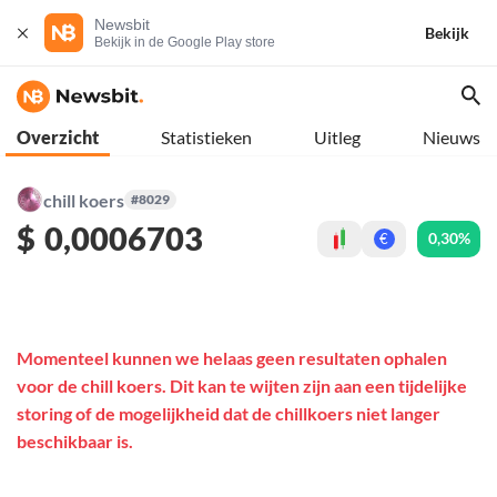
Newsbit
Bekijk
Bekijk in de Google Play store
Overzicht
Statistieken
Uitleg
Nieuws
chill koers
#8029
$
0,0006703
0,30%
€
Momenteel kunnen we helaas geen resultaten ophalen
voor de chill koers. Dit kan te wijten zijn aan een tijdelijke
storing of de mogelijkheid dat de chillkoers niet langer
beschikbaar is.