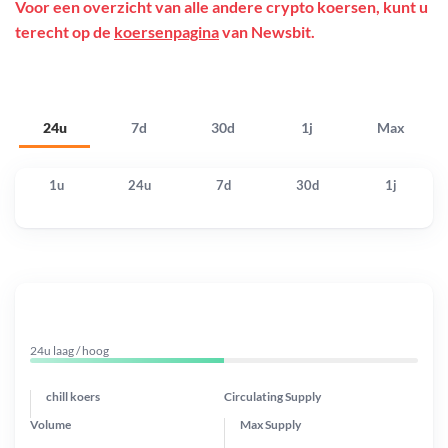
Voor een overzicht van alle andere crypto koersen, kunt u
terecht op de
koersenpagina
van Newsbit.
24u
7d
30d
1j
Max
1u
24u
7d
30d
1j
24u laag / hoog
chill koers
Circulating Supply
Volume
Max Supply