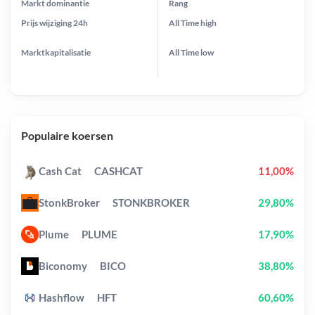
Markt dominantie
Rang
Prijs wijziging
24h
All Time
high
Marktkapitalisatie
All Time
low
Populaire koersen
Cash Cat
CASHCAT
11,00%
StonkBroker
STONKBROKER
29,80%
Plume
PLUME
17,90%
Biconomy
BICO
38,80%
Hashflow
HFT
60,60%