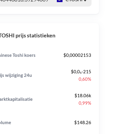
OSHI prijs statistieken
inese Toshi koers
$0,00002153
$0,0₆-215
ijs wijziging
24u
0,60%
$18.06k
rktkapitalisatie
0,99%
olume
$148.26