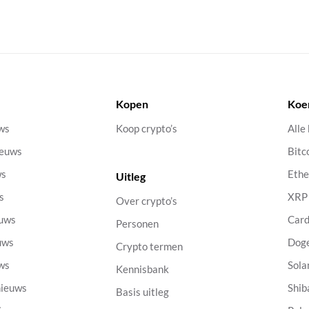
Kopen
Koe
uws
Koop crypto’s
Alle
ieuws
Bitc
ws
Eth
Uitleg
s
XRP
Over crypto’s
euws
Car
Personen
uws
Dog
Crypto termen
uws
Sola
Kennisbank
nieuws
Shib
Basis uitleg