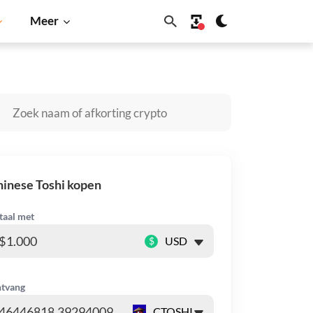
Meer
nu
Dogecoin
Solana
BNB
inese Toshi kopen
taal met
$
tvang