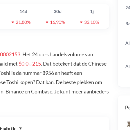
24
14d
30d
1j
21,80%
16,90%
33,10%
R
Al
00002153
. Het 24 uurs handelsvolume van
daald met
$0,0₆-215
. Dat betekent dat de Chinese
Al
Toshi is de nummer 8956 en heeft een
ese Toshi kopen? Dat kan. De beste plekken om
in, Binance en Coinbase. Je kunt meer aanbieders
Po
als ik...?