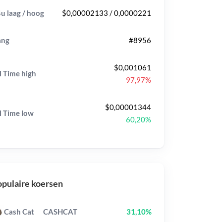
u laag / hoog
$0,00002133 / 0,0000221
ang
#8956
$0,001061
l Time
high
97,97%
$0,00001344
l Time
low
60,20%
pulaire koersen
Cash Cat
CASHCAT
31,10%