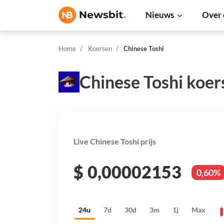
Nieuws
Over 
Home
Koersen
Chinese Toshi
Chinese Toshi koer
Live Chinese Toshi prijs
$
0,00002153
0,60%
24u
7d
30d
3m
1j
Max