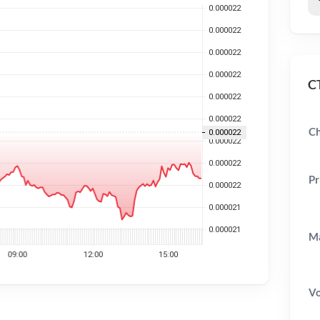
CT
Ch
Pr
Ma
V