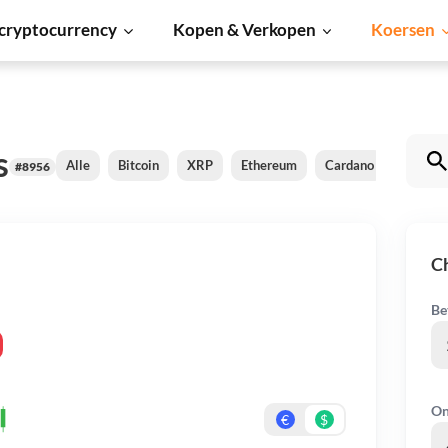
cryptocurrency
Kopen & Verkopen
Koersen
s
Alle
Bitcoin
XRP
Ethereum
Cardano
Shiba I
#8956
Ch
Be
On
€
$