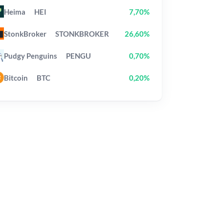
Heima
HEI
7,70%
StonkBroker
STONKBROKER
26,60%
Pudgy Penguins
PENGU
0,70%
Bitcoin
BTC
0,20%