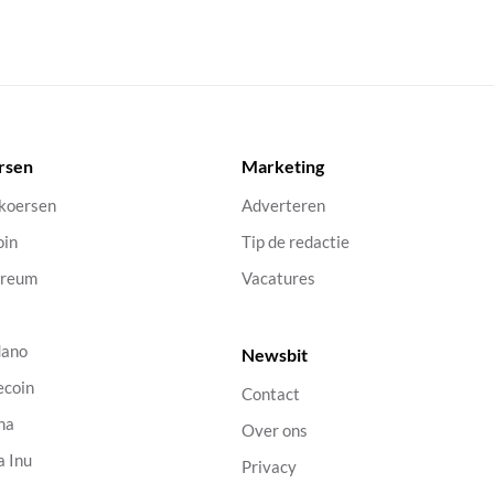
rsen
Marketing
 koersen
Adverteren
oin
Tip de redactie
ereum
Vacatures
dano
Newsbit
ecoin
Contact
na
Over ons
a Inu
Privacy