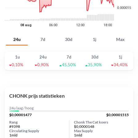
24u
7d
30d
1j
Max
1u
24u
7d
30d
1j
0,10%
0,90%
45,50%
35,90%
34,40%
CHONK prijs statistieken
24u laag / hoog
$0,00001477
$0,00001515
Rang
Chonk The Cat koers
#9398
$0,0000148
Circulating Supply
Max Supply
1mld
1mld