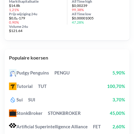
Marktkapitalisatie
All Time
high
$14.8k
$0,00239
1,21%
99,38%
Prijs wijziging
24u
All Time
low
$0,0₆-179
$0,00001005
0,90%
47,28%
Volume 24u
$121.64
Populaire koersen
Pudgy Penguins
PENGU
5,90%
Tutorial
TUT
100,70%
Sui
SUI
3,70%
StonkBroker
STONKBROKER
45,00%
Artificial Superintelligence Alliance
FET
2,60%