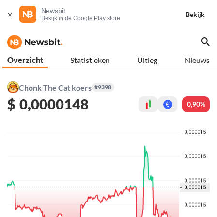
Newsbit
Bekijk
Bekijk in de Google Play store
Overzicht
Statistieken
Uitleg
Nieuws
Chonk The Cat koers
#9398
$
0,0000148
0,90%
€