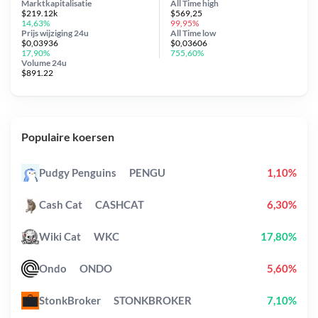
Marktkapitalisatie
All Time
high
$219.12k
$569,25
14,63%
99,95%
Prijs wijziging
24u
All Time
low
$0,03936
$0,03606
17,90%
755,60%
Volume 24u
$891.22
Populaire koersen
Pudgy Penguins
PENGU
1,10%
Cash Cat
CASHCAT
6,30%
Wiki Cat
WKC
17,80%
Ondo
ONDO
5,60%
StonkBroker
STONKBROKER
7,10%