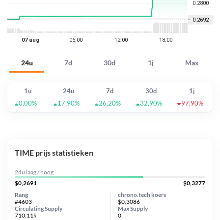
24u
7d
30d
1j
Max
1u
24u
7d
30d
1j
0,00%
17,90%
26,20%
32,90%
97,90%
TIME prijs statistieken
24u laag / hoog
$0,2691
$0,3277
Rang
chrono.tech koers
#4603
$0,3086
Circulating Supply
Max Supply
710.11k
0