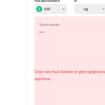
Had geïnvesteerd
In
$
Totale waarde
---
Door een fout konden er geen gegevens
opnieuw.