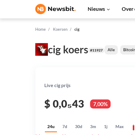
Nieuws
Over 
Home
Koersen
cig
cig koers
Alle
Bitcoi
#11927
Live cig prijs
$
0,0₅43
7,00%
24u
7d
30d
3m
1j
Max