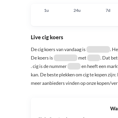
1u
24u
7d
Live cig koers
De cig koers van vandaag is
. H
De koers is
met
. Dat be
. cig is de nummer
en heeft een mark
kan. De beste plekken om cig te kopen zijn
meer aanbieders vinden op onze kopen/ver
Wat 