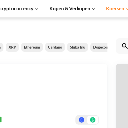
cryptocurrency
Kopen & Verkopen
Koersen
n
XRP
Ethereum
Cardano
Shiba Inu
Dogecoin
Solana
ci
Be
On
€
$