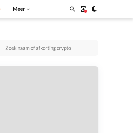
Meer
BNB
g kopen
taal met
$
tvang