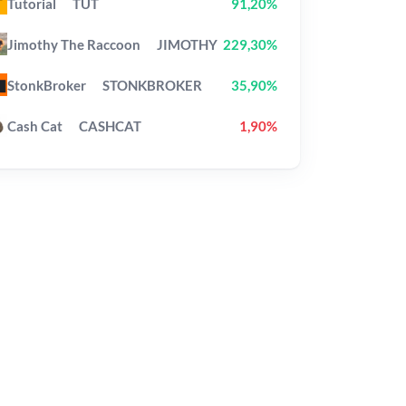
Tutorial
TUT
91,20%
Jimothy The Raccoon
JIMOTHY
229,30%
StonkBroker
STONKBROKER
35,90%
Cash Cat
CASHCAT
1,90%