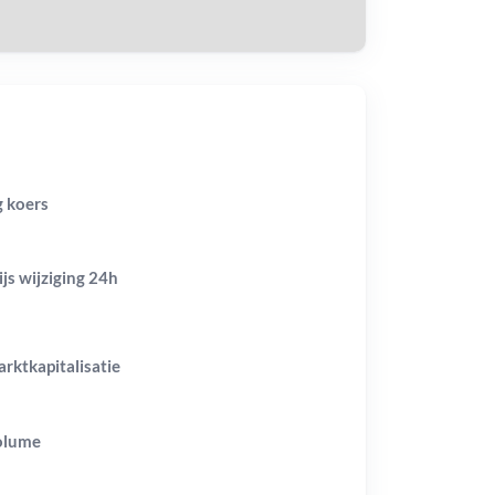
g koers
ijs wijziging
24h
rktkapitalisatie
olume