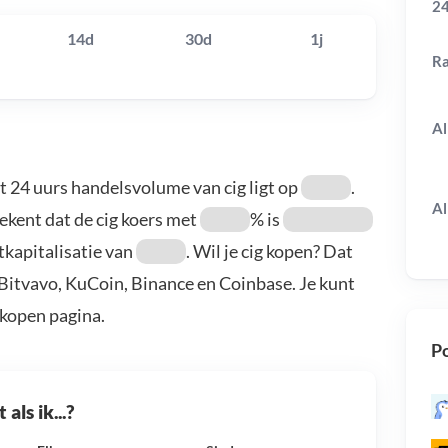
24
14d
30d
1j
R
Al
et 24 uurs handelsvolume van cig ligt op
.
Al
tekent dat de cig koers met
% is
tkapitalisatie van
. Wil je cig kopen? Dat
: Bitvavo, KuCoin, Binance en Coinbase. Je kunt
kopen pagina.
Po
als ik...?