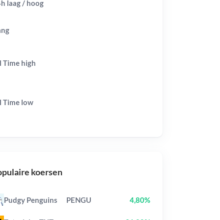
h laag / hoog
ang
l Time
high
l Time
low
pulaire koersen
Pudgy Penguins
PENGU
4,80%