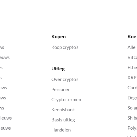
Kopen
Koe
uws
Koop crypto’s
Alle
ieuws
Bitc
ws
Eth
Uitleg
s
XRP
Over crypto’s
euws
Car
Personen
uws
Dog
Crypto termen
uws
Sola
Kennisbank
nieuws
Shib
Basis uitleg
nieuws
Poly
Handelen