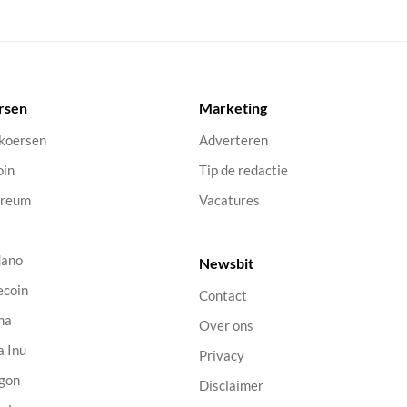
rsen
Marketing
 koersen
Adverteren
oin
Tip de redactie
ereum
Vacatures
dano
Newsbit
ecoin
Contact
na
Over ons
a Inu
Privacy
gon
Disclaimer