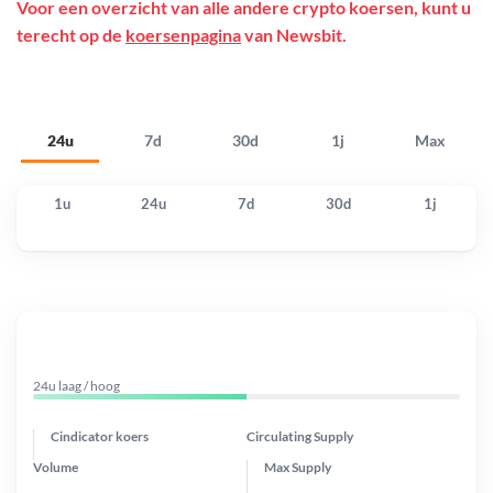
Voor een overzicht van alle andere crypto koersen, kunt u
terecht op de
koersenpagina
van Newsbit.
24u
7d
30d
1j
Max
1u
24u
7d
30d
1j
24u laag / hoog
Cindicator koers
Circulating Supply
Volume
Max Supply