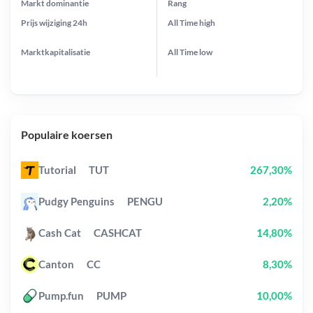
Markt dominantie
Rang
Prijs wijziging
24h
All Time
high
Marktkapitalisatie
All Time
low
Populaire koersen
Tutorial
TUT
267,30%
Pudgy Penguins
PENGU
2,20%
Cash Cat
CASHCAT
14,80%
Canton
CC
8,30%
Pump.fun
PUMP
10,00%