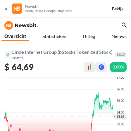
Newsbit
Bekijk
Bekijk in de Google Play store
Overzicht
Statistieken
Uitleg
Nieuws
Circle Internet Group (bStocks Tokenized Stock)
#317
koers
$
64,69
2,00%
€