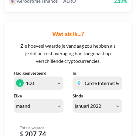
Aerodrome Finance
AERO
2,10%
Wat als ik...?
Zie hoeveel waarde je vandaag zou hebben als
je dollar-cost averaging had toegepast op
verschillende cryptocurrencies.
Had geïnvesteerd
In
$
Elke
Sinds
Totale waarde
$
207,74