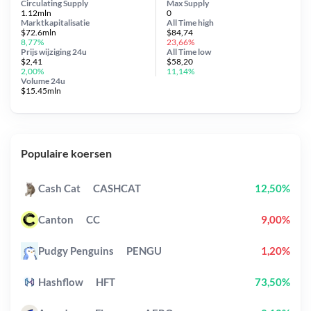
Circulating Supply
Max Supply
1.12mln
0
Marktkapitalisatie
All Time
high
$72.6mln
$84,74
8,77%
23,66%
Prijs wijziging
24u
All Time
low
$2,41
$58,20
2,00%
11,14%
Volume 24u
$15.45mln
Populaire koersen
Cash Cat
CASHCAT
12,50%
Canton
CC
9,00%
Pudgy Penguins
PENGU
1,20%
Hashflow
HFT
73,50%