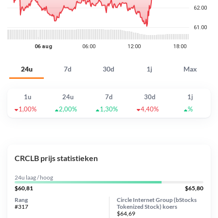
24u
7d
30d
1j
Max
1u
24u
7d
30d
1j
1,00%
2,00%
1,30%
4,40%
%
CRCLB prijs statistieken
24u laag / hoog
$60,81
$65,80
Rang
Circle Internet Group (bStocks
#317
Tokenized Stock) koers
$64,69