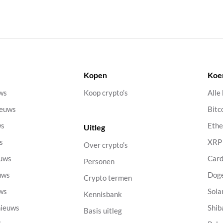
Kopen
Koe
uws
Koop crypto’s
Alle
ieuws
Bitc
ws
Eth
Uitleg
s
XRP
Over crypto’s
euws
Car
Personen
uws
Dog
Crypto termen
uws
Sola
Kennisbank
nieuws
Shib
Basis uitleg