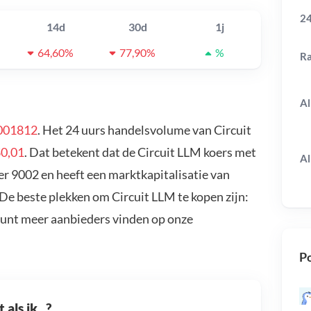
24
14d
30d
1j
64,60%
77,90%
%
R
Al
001812
. Het 24 uurs handelsvolume van Circuit
0,01
. Dat betekent dat de Circuit LLM koers met
Al
er 9002 en heeft een marktkapitalisatie van
 De beste plekken om Circuit LLM te kopen zijn:
kunt meer aanbieders vinden op onze
Po
als ik...?