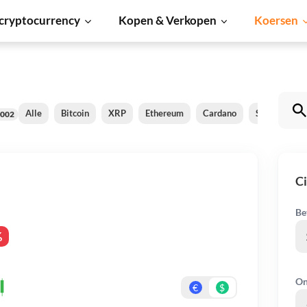
cryptocurrency
Kopen & Verkopen
Koersen
Alle
Bitcoin
XRP
Ethereum
Cardano
Shiba Inu
002
Ci
Be
%
On
€
$