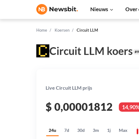
Nieuws
Over 
Home
Koersen
Circuit LLM
Circuit LLM koers
#9
Live Circuit LLM prijs
$
0,00001812
14,90
24u
7d
30d
3m
1j
Max