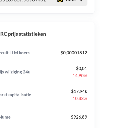
RC prijs statistieken
rcuit LLM koers
$0,00001812
$0,01
ijs wijziging
24u
14,90%
$17.94k
rktkapitalisatie
10,83%
olume
$926.89