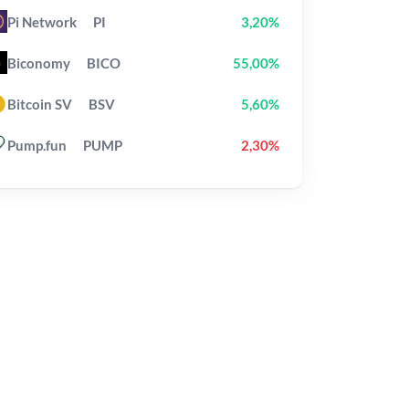
Pi Network
PI
3,20%
Biconomy
BICO
55,00%
Bitcoin SV
BSV
5,60%
Pump.fun
PUMP
2,30%