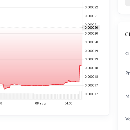
CI
Ci
Pr
Ma
V