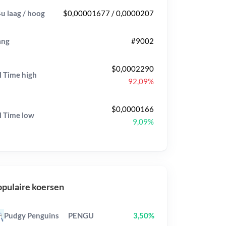
u laag / hoog
$0,00001677 / 0,0000207
ang
#9002
$0,0002290
l Time
high
92,09%
$0,0000166
l Time
low
9,09%
pulaire koersen
Pudgy Penguins
PENGU
3,50%