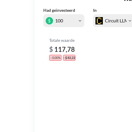
Had geïnvesteerd
In
$
Totale waarde
$
117,78
- 0,00%
- $ 82,22