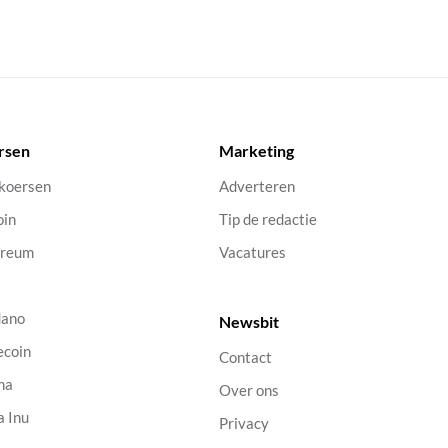
rsen
Marketing
 koersen
Adverteren
oin
Tip de redactie
ereum
Vacatures
dano
Newsbit
ecoin
Contact
na
Over ons
a Inu
Privacy