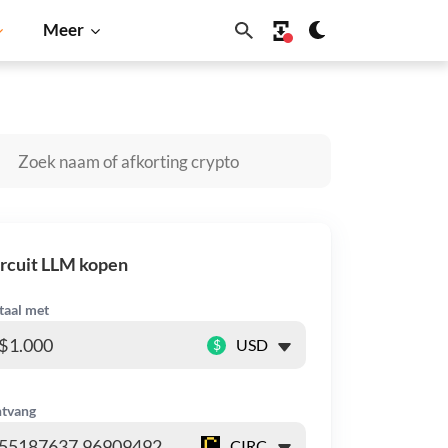
Meer
Dogecoin
Solana
BNB
rcuit LLM kopen
taal met
$
tvang