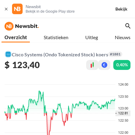
Newsbit
Bekijk
Bekijk in de Google Play store
Overzicht
Statistieken
Uitleg
Nieuws
Cisco Systems (Ondo Tokenized Stock) koers
#1881
$
123,40
0,40%
€