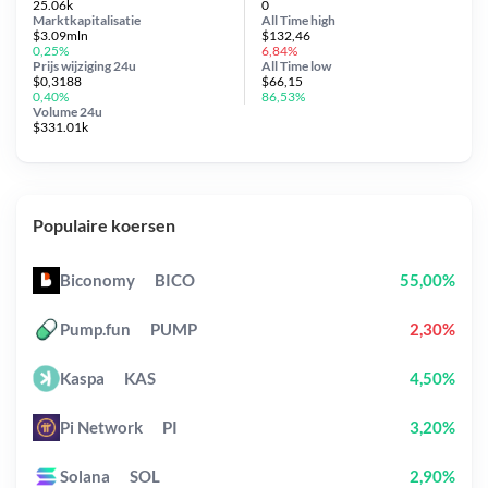
25.06k
0
Marktkapitalisatie
All Time
high
$3.09mln
$132,46
0,25%
6,84%
Prijs wijziging
24u
All Time
low
$0,3188
$66,15
0,40%
86,53%
Volume 24u
$331.01k
Populaire koersen
Biconomy
BICO
55,00%
Pump.fun
PUMP
2,30%
Kaspa
KAS
4,50%
Pi Network
PI
3,20%
Solana
SOL
2,90%