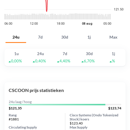
24u
7d
30d
1j
Max
1u
24u
7d
30d
1j
0,00%
0,40%
4,40%
6,70%
%
CSCOON prijs statistieken
24u laag / hoog
$121,35
$123,74
Rang
Cisco Systems (Ondo Tokenized
#1881
Stock) koers
$123,40
Circulating Supply
Max Supply