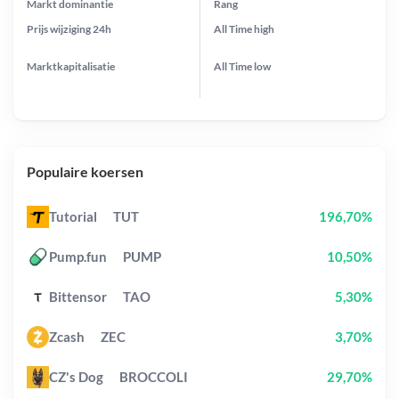
Markt dominantie
Rang
Prijs wijziging
24h
All Time
high
Marktkapitalisatie
All Time
low
Populaire koersen
Tutorial
TUT
196,70%
Pump.fun
PUMP
10,50%
Bittensor
TAO
5,30%
Zcash
ZEC
3,70%
CZ's Dog
BROCCOLI
29,70%