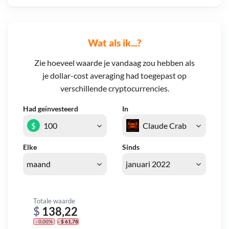
Wat als ik...?
Zie hoeveel waarde je vandaag zou hebben als
je dollar-cost averaging had toegepast op
verschillende cryptocurrencies.
Had geïnvesteerd
In
$
Elke
Sinds
Totale waarde
$
138,22
- 0,00%
- $ 61,78