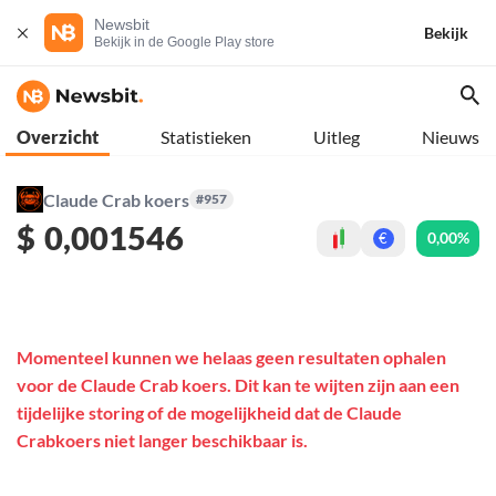
Newsbit
Bekijk
Bekijk in de Google Play store
Overzicht
Statistieken
Uitleg
Nieuws
Claude Crab koers
#957
$
0,001546
0,00%
€
Momenteel kunnen we helaas geen resultaten ophalen
voor de Claude Crab koers. Dit kan te wijten zijn aan een
tijdelijke storing of de mogelijkheid dat de Claude
Crabkoers niet langer beschikbaar is.