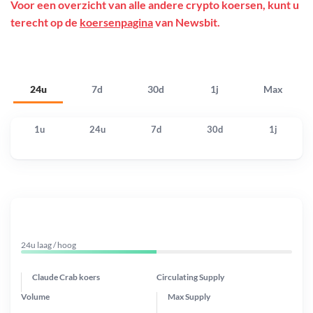
Voor een overzicht van alle andere crypto koersen, kunt u
terecht op de
koersenpagina
van Newsbit.
24u
7d
30d
1j
Max
1u
24u
7d
30d
1j
24u laag / hoog
Claude Crab koers
Circulating Supply
Volume
Max Supply