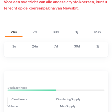
Voor een overzicht van alle andere crypto koersen, kunt u
terecht op de
koersenpagina
van Newsbit.
24u
7d
30d
1j
Max
1u
24u
7d
30d
1j
24u laag / hoog
Clout koers
Circulating Supply
Volume
Max Supply