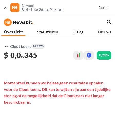
Newsbit
Bekijk
Bekijk in de Google Play store
Overzicht
Statistieken
Uitleg
Nieuws
Clout koers
#12228
$
0,0₅345
0,20%
€
Momenteel kunnen we helaas geen resultaten ophalen
voor de Clout koers. Dit kan te wijten zijn aan een tijdelijke
storing of de mogelijkheid dat de Cloutkoers niet langer
beschikbaar is.