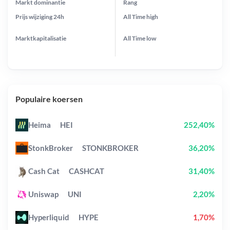
Markt dominantie
Rang
Prijs wijziging
24h
All Time
high
Marktkapitalisatie
All Time
low
Populaire koersen
Heima
HEI
252,40%
StonkBroker
STONKBROKER
36,20%
Cash Cat
CASHCAT
31,40%
Uniswap
UNI
2,20%
Hyperliquid
HYPE
1,70%