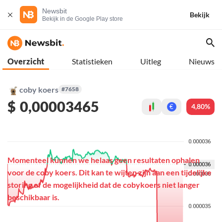
Newsbit
Bekijk
Bekijk in de Google Play store
Overzicht
Statistieken
Uitleg
Nieuws
coby koers
#7658
$
0,00003465
4,80%
€
Momenteel kunnen we helaas geen resultaten ophalen
voor de coby koers. Dit kan te wijten zijn aan een tijdelijke
storing of de mogelijkheid dat de cobykoers niet langer
beschikbaar is.