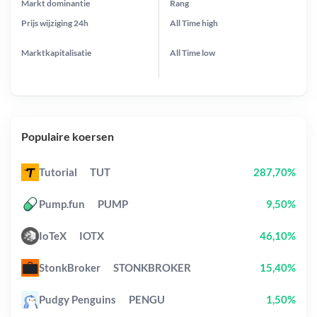
Markt dominantie
Rang
Prijs wijziging
24h
All Time
high
Marktkapitalisatie
All Time
low
Populaire koersen
Tutorial
TUT
287,70%
Pump.fun
PUMP
9,50%
IoTeX
IOTX
46,10%
StonkBroker
STONKBROKER
15,40%
Pudgy Penguins
PENGU
1,50%