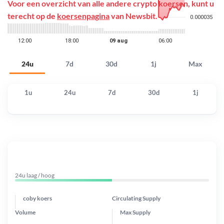
Voor een overzicht van alle andere crypto koersen, kunt u
terecht op de
koersenpagina
van Newsbit.
24u
7d
30d
1j
Max
1u
24u
7d
30d
1j
24u laag / hoog
coby koers
Circulating Supply
Volume
Max Supply