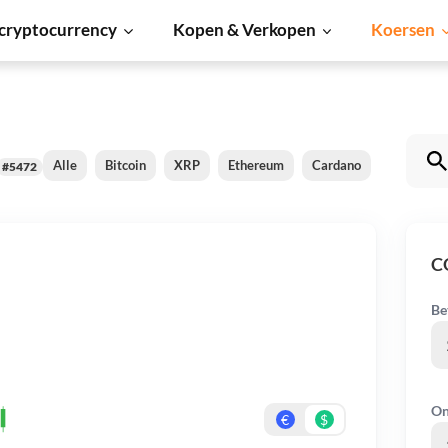
cryptocurrency
Kopen & Verkopen
Koersen
Alle
Bitcoin
XRP
Ethereum
Cardano
Shiba Inu
#5472
C
Be
On
€
$