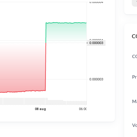
CO
C
Pr
Ma
V