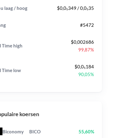
u laag / hoog
$0,0₅349 / 0,0₅35
ang
#5472
$0,002686
l Time
high
99,87%
$0,0₅184
l Time
low
90,05%
pulaire koersen
Biconomy
BICO
55,60%