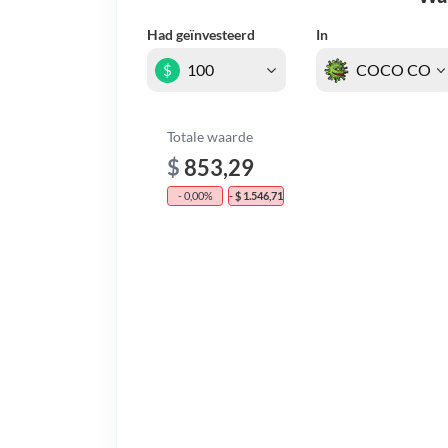
Had geïnvesteerd
In
$
Totale waarde
$
853,29
- 0,00%
- $ 1.546,71