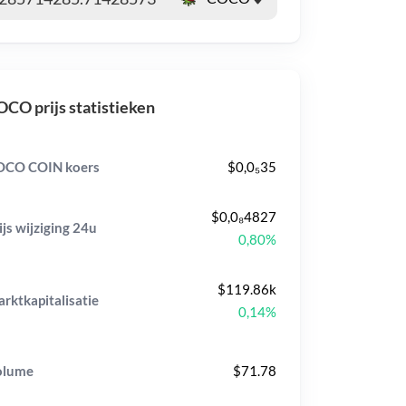
CO prijs statistieken
OCO COIN koers
$0,0₅35
$0,0₈4827
ijs wijziging
24u
0,80%
$119.86k
rktkapitalisatie
0,14%
olume
$71.78