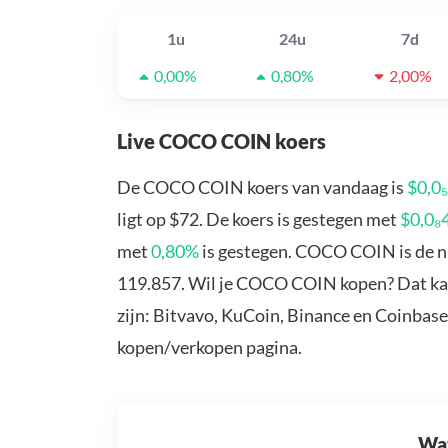
1u
24u
7d
0,00%
0,80%
2,00%
Live COCO COIN koers
De COCO COIN koers van vandaag is
$0,0
ligt op $72. De koers is gestegen met
$0,0₈
met
0,80%
is gestegen. COCO COIN is de n
119.857. Wil je COCO COIN kopen? Dat k
zijn: Bitvavo, KuCoin, Binance en Coinbase
kopen/verkopen pagina.
Wat 