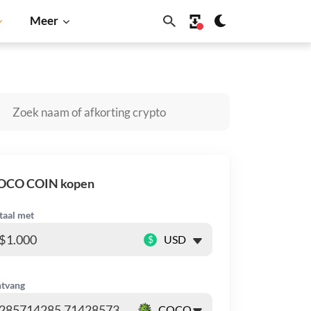
Meer
Dogecoin
Solana
BNB
OCO COIN kopen
taal met
$
tvang