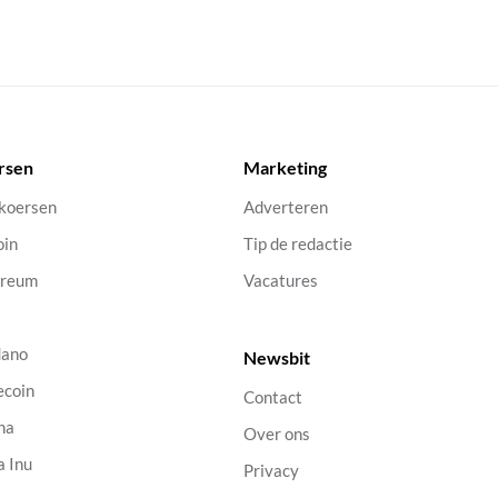
rsen
Marketing
 koersen
Adverteren
oin
Tip de redactie
ereum
Vacatures
dano
Newsbit
ecoin
Contact
na
Over ons
a Inu
Privacy