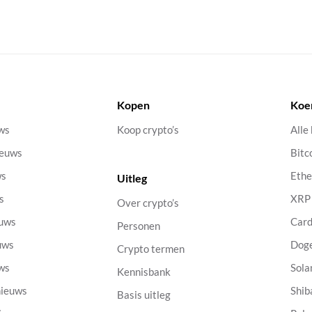
Kopen
Koe
uws
Koop crypto’s
Alle
ieuws
Bitc
ws
Eth
Uitleg
s
XRP
Over crypto’s
euws
Car
Personen
uws
Dog
Crypto termen
uws
Sola
Kennisbank
nieuws
Shib
Basis uitleg