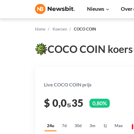
Nieuws
Over 
Home
Koersen
COCO COIN
COCO COIN koers
Live COCO COIN prijs
$
0,0₅35
0,80%
24u
7d
30d
3m
1j
Max