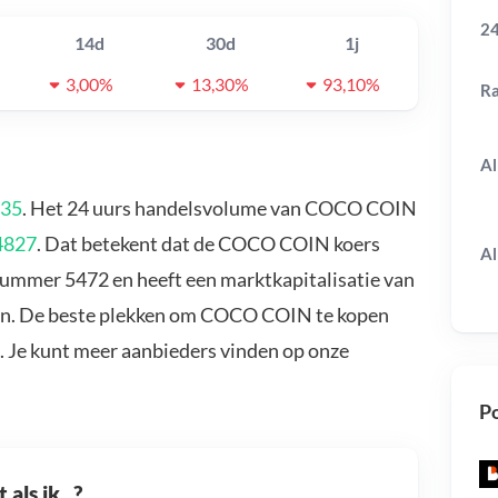
24
14d
30d
1j
3,00%
13,30%
93,10%
R
Al
₅35
. Het 24 uurs handelsvolume van COCO COIN
4827
. Dat betekent dat de COCO COIN koers
Al
ummer 5472 en heeft een marktkapitalisatie van
an. De beste plekken om COCO COIN te kopen
. Je kunt meer aanbieders vinden op onze
Po
als ik...?