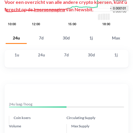
Voor een overzicht van alle andere crypto koersen, kunt u
terecht op de
koersenpagina
van Newsbit.
24u
7d
30d
1j
Max
1u
24u
7d
30d
1j
24u laag / hoog
Coin koers
Circulating Supply
Volume
Max Supply