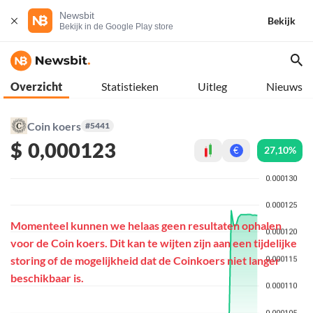
Newsbit
Bekijk
Bekijk in de Google Play store
Overzicht
Statistieken
Uitleg
Nieuws
Coin koers
#5441
$
0,000123
27,10%
€
Momenteel kunnen we helaas geen resultaten ophalen
voor de Coin koers. Dit kan te wijten zijn aan een tijdelijke
storing of de mogelijkheid dat de Coinkoers niet langer
beschikbaar is.