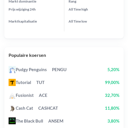
Markt dominantie
Rang
Prijs wijziging
24h
All Time
high
Marktkapitalisatie
All Time
low
Populaire koersen
Pudgy Penguins
PENGU
5,20%
Tutorial
TUT
99,00%
Fusionist
ACE
32,70%
Cash Cat
CASHCAT
11,80%
The Black Bull
ANSEM
3,80%