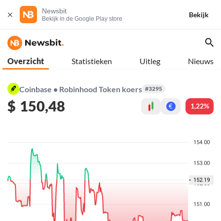
Newsbit
Bekijk
Bekijk in de Google Play store
Overzicht
Statistieken
Uitleg
Nieuws
Coinbase • Robinhood Token koers
#3295
$
150,48
1,22%
€