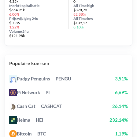
4.35k
0
Marktkapitalisatie
All Time
high
$654.91k
$878,73
6,00%
82,88%
Prijs wijziging
24u
All Time
low
$-1,86
$139,17
1,22%
8,10%
Volume 24u
$121.98k
Populaire koersen
Pudgy Penguins
PENGU
3,51%
Pi Network
PI
6,69%
Cash Cat
CASHCAT
26,14%
Heima
HEI
232,14%
Bitcoin
BTC
1,19%