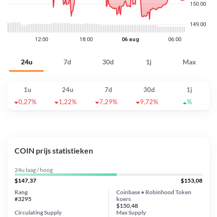
24u
7d
30d
1j
Max
1u
24u
7d
30d
1j
0,27%
1,22%
7,29%
9,72%
%
COIN prijs statistieken
24u laag / hoog
$147,37
$153,08
Rang
Coinbase • Robinhood Token
#3295
koers
$150,48
Circulating Supply
Max Supply