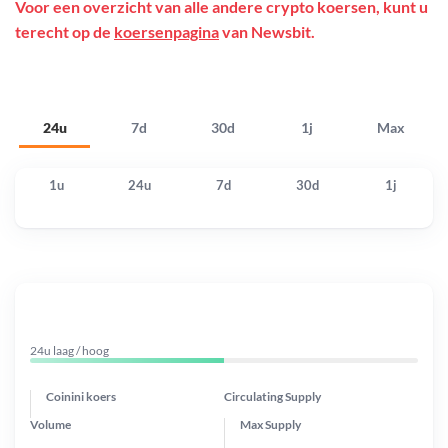
Voor een overzicht van alle andere crypto koersen, kunt u
terecht op de
koersenpagina
van Newsbit.
24u
7d
30d
1j
Max
1u
24u
7d
30d
1j
24u laag / hoog
Coinini koers
Circulating Supply
Volume
Max Supply