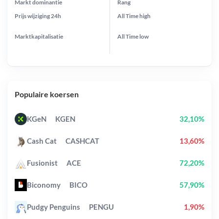
Markt dominantie
Rang
Prijs wijziging
24h
All Time
high
Marktkapitalisatie
All Time
low
Populaire koersen
KGeN
KGEN
32,10%
Cash Cat
CASHCAT
13,60%
Fusionist
ACE
72,20%
Biconomy
BICO
57,90%
Pudgy Penguins
PENGU
1,90%