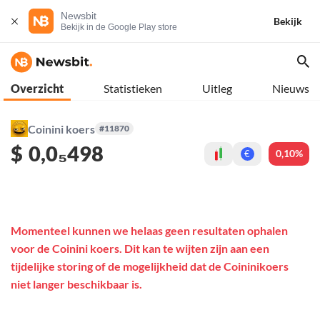
Newsbit
Bekijk
Bekijk in de Google Play store
Overzicht
Statistieken
Uitleg
Nieuws
Coinini koers
#11870
$
0,0₅498
0,10%
€
Momenteel kunnen we helaas geen resultaten ophalen
voor de Coinini koers. Dit kan te wijten zijn aan een
tijdelijke storing of de mogelijkheid dat de Coininikoers
niet langer beschikbaar is.