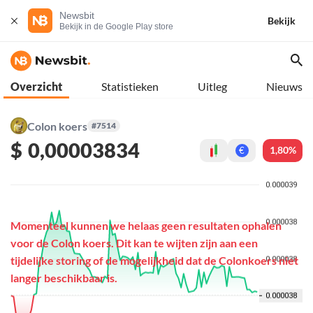
Newsbit
Bekijk
Bekijk in de Google Play store
Overzicht
Statistieken
Uitleg
Nieuws
Colon koers
#7514
$
0,00003834
1,80%
€
Momenteel kunnen we helaas geen resultaten ophalen
voor de Colon koers. Dit kan te wijten zijn aan een
tijdelijke storing of de mogelijkheid dat de Colonkoers niet
langer beschikbaar is.