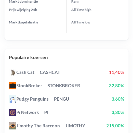
Markt dominantie
Rang
Prijs wijziging
24h
All Time
high
Marktkapitalisatie
All Time
low
Populaire koersen
Cash Cat
CASHCAT
11,40%
StonkBroker
STONKBROKER
32,80%
Pudgy Penguins
PENGU
3,60%
Pi Network
PI
3,30%
Jimothy The Raccoon
JIMOTHY
215,00%