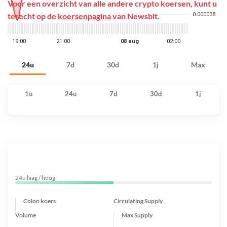
Voor een overzicht van alle andere crypto koersen, kunt u
terecht op de
koersenpagina
van Newsbit.
24u
7d
30d
1j
Max
1u
24u
7d
30d
1j
24u laag / hoog
Colon koers
Circulating Supply
Volume
Max Supply