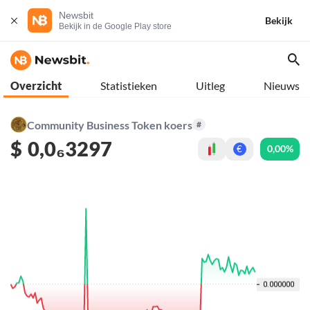
Newsbit
Bekijk
Bekijk in de Google Play store
Overzicht
Statistieken
Uitleg
Nieuws
Community Business Token koers
#
$
0,0₆3297
0,00%
€