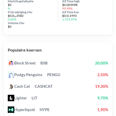
Marktkapitalisatie
All Time
high
$0
$0,003998
%
99,99%
Prijs wijziging
24u
All Time
low
$0,0₁₀3582
$0,0₇1993
0,00%
1.553,95%
Volume 24u
$0
Populaire koersen
Block Street
BSB
20,00%
Pudgy Penguins
PENGU
2,50%
Cash Cat
CASHCAT
19,30%
Lighter
LIT
9,70%
Hyperliquid
HYPE
1,90%