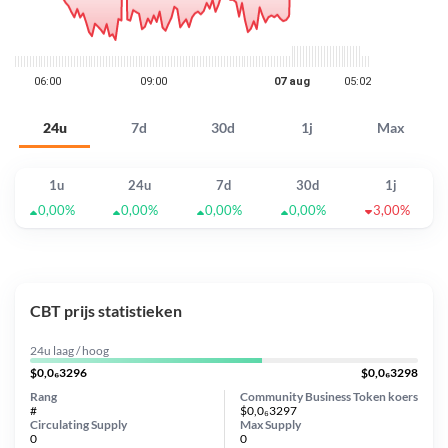
24u
7d
30d
1j
Max
1u
24u
7d
30d
1j
0,00%
0,00%
0,00%
0,00%
3,00%
CBT prijs statistieken
24u laag / hoog
$0,0₆3296
$0,0₆3298
Rang
Community Business Token koers
#
$0,0₆3297
Circulating Supply
Max Supply
0
0