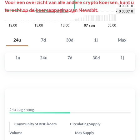
Voor een overzicht van alle andere crypto koersen, kunt u
terecht op de
koersenpagina
van Newsbit.
24u
7d
30d
1j
Max
1u
24u
7d
30d
1j
24u laag / hoog
Community of BNB koers
Circulating Supply
Volume
Max Supply