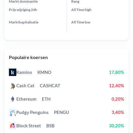
Markt dominantie
Rang
Prijs wijziging
24h
All Time
high
Marktkapitalisatie
All Time
low
Populaire koersen
Kamino
KMNO
17,80%
Cash Cat
CASHCAT
12,40%
Ethereum
ETH
0,20%
Pudgy Penguins
PENGU
3,40%
Block Street
BSB
30,20%