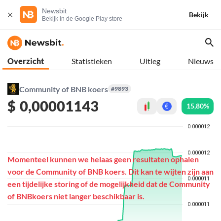
Newsbit
Bekijk
Bekijk in de Google Play store
Overzicht
Statistieken
Uitleg
Nieuws
Community of BNB koers
#9893
$
0,00001143
15,80%
€
Momenteel kunnen we helaas geen resultaten ophalen
voor de Community of BNB koers. Dit kan te wijten zijn aan
een tijdelijke storing of de mogelijkheid dat de Community
of BNBkoers niet langer beschikbaar is.