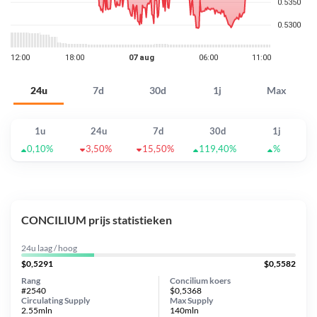
24u
7d
30d
1j
Max
1u
24u
7d
30d
1j
0,10%
3,50%
15,50%
119,40%
%
CONCILIUM prijs statistieken
24u laag / hoog
$0,5291
$0,5582
Rang
Concilium koers
#2540
$0,5368
Circulating Supply
Max Supply
2.55mln
140mln