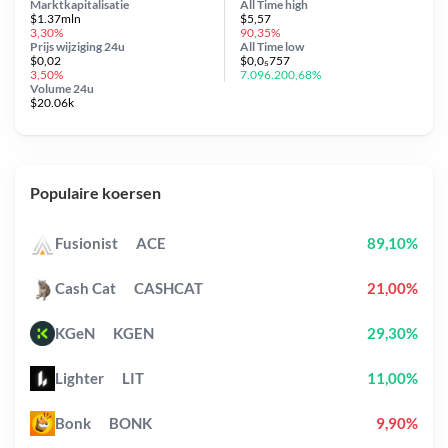
Marktkapitalisatie
All Time
high
$1.37mln
$5,57
3,30%
90,35%
Prijs wijziging
24u
All Time
low
$0,02
$0,0₅757
3,50%
7.096.200,68%
Volume 24u
$20.06k
Populaire koersen
Fusionist
ACE
89,10%
Cash Cat
CASHCAT
21,00%
KGeN
KGEN
29,30%
Lighter
LIT
11,00%
Bonk
BONK
9,90%