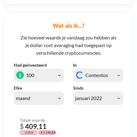
Wat als ik...?
Zie hoeveel waarde je vandaag zou hebben als
je dollar-cost averaging had toegepast op
verschillende cryptocurrencies.
Had geïnvesteerd
In
$
Elke
Sinds
Totale waarde
$
409,11
- 0,00%
- $ 5.190,89