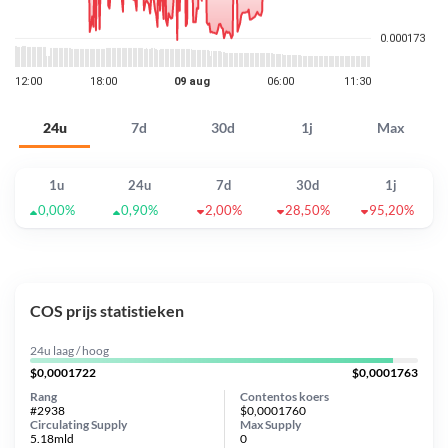
24u
7d
30d
1j
Max
1u
24u
7d
30d
1j
0,00%
0,90%
2,00%
28,50%
95,20%
COS prijs statistieken
24u laag / hoog
$0,0001722
$0,0001763
Rang
Contentos koers
#2938
$0,0001760
Circulating Supply
Max Supply
5.18mld
0