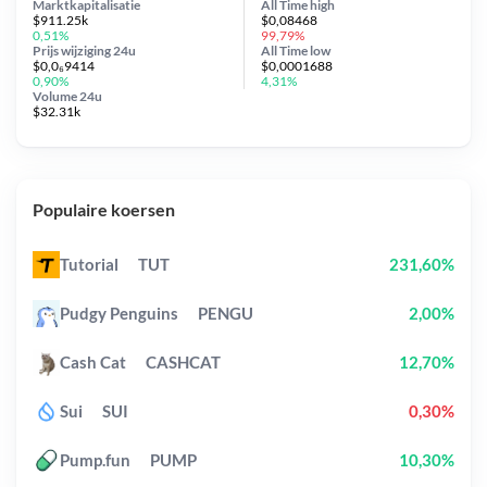
Marktkapitalisatie
All Time
high
$911.25k
$0,08468
0,51%
99,79%
Prijs wijziging
24u
All Time
low
$0,0₆9414
$0,0001688
0,90%
4,31%
Volume 24u
$32.31k
Populaire koersen
Tutorial
TUT
231,60%
Pudgy Penguins
PENGU
2,00%
Cash Cat
CASHCAT
12,70%
Sui
SUI
0,30%
Pump.fun
PUMP
10,30%