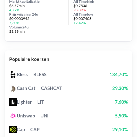
Marktkapitalisatie
All Time
high
$6.57mln
$0,7536
4,77%
98,89%
Prijs wijziging
24u
All Time
low
$0,0003942
$0,007408
7,30%
12,42%
Volume 24u
$3.39mln
Populaire koersen
Bless
BLESS
134,70%
Cash Cat
CASHCAT
29,30%
Lighter
LIT
7,60%
Uniswap
UNI
5,50%
Cap
CAP
29,10%