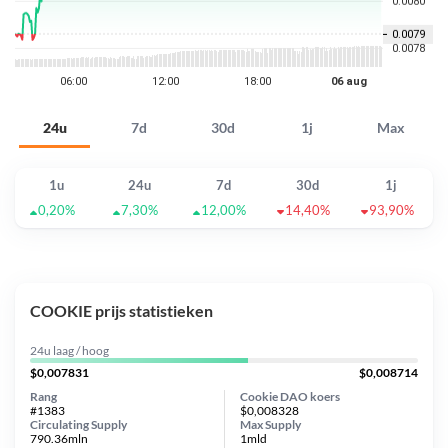
24u
7d
30d
1j
Max
1u
24u
7d
30d
1j
0,20%
7,30%
12,00%
14,40%
93,90%
COOKIE prijs statistieken
24u laag / hoog
$0,007831
$0,008714
Rang
Cookie DAO koers
#1383
$0,008328
Circulating Supply
Max Supply
790.36mln
1mld