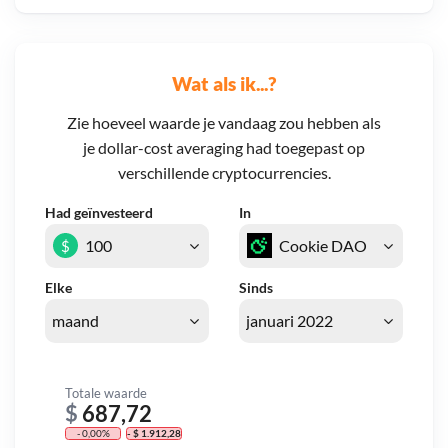
Wat als ik...?
Zie hoeveel waarde je vandaag zou hebben als
je dollar-cost averaging had toegepast op
verschillende cryptocurrencies.
Had geïnvesteerd
In
$
Elke
Sinds
Totale waarde
$
687,72
- 0,00%
- $ 1.912,28