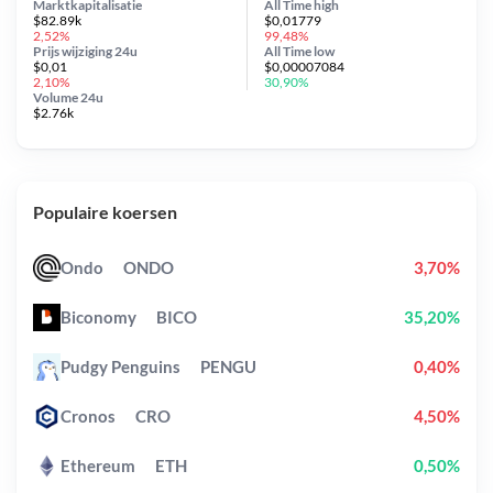
Marktkapitalisatie
All Time
high
$82.89k
$0,01779
2,52%
99,48%
Prijs wijziging
24u
All Time
low
$0,01
$0,00007084
2,10%
30,90%
Volume 24u
$2.76k
Populaire koersen
Ondo
ONDO
3,70%
Biconomy
BICO
35,20%
Pudgy Penguins
PENGU
0,40%
Cronos
CRO
4,50%
Ethereum
ETH
0,50%