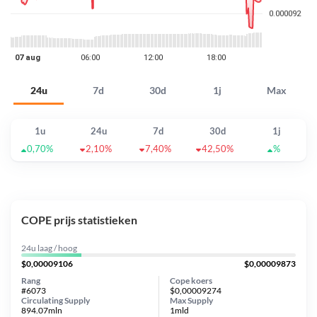
24u
7d
30d
1j
Max
1u
24u
7d
30d
1j
0,70%
2,10%
7,40%
42,50%
%
COPE prijs statistieken
24u laag / hoog
$0,00009106
$0,00009873
Rang
Cope koers
#6073
$0,00009274
Circulating Supply
Max Supply
894.07mln
1mld