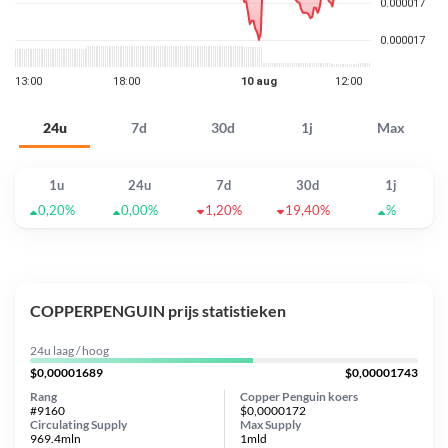
24u
7d
30d
1j
Max
1u
24u
7d
30d
1j
0,20%
0,00%
1,20%
19,40%
%
COPPERPENGUIN prijs statistieken
24u laag / hoog
$0,00001689
$0,00001743
Rang
Copper Penguin koers
#9160
$0,0000172
Circulating Supply
Max Supply
969.4mln
1mld