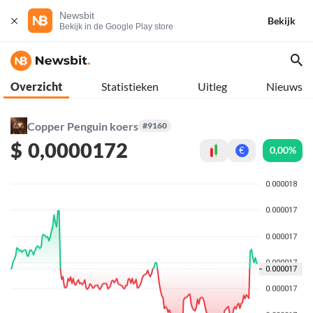
Newsbit
Bekijk
Bekijk in de Google Play store
Overzicht
Statistieken
Uitleg
Nieuws
Copper Penguin koers
#9160
$
0,0000172
0,00%
€