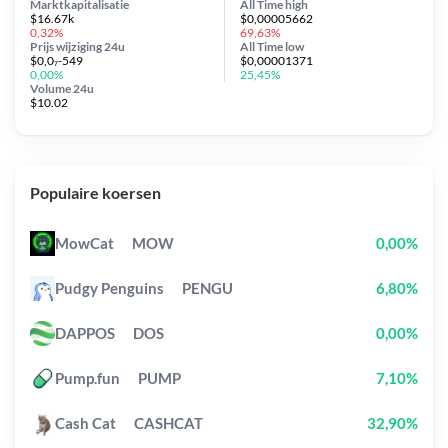
Marktkapitalisatie
All Time
high
$16.67k
$0,00005662
0,32%
69,63%
Prijs wijziging
24u
All Time
low
$0,0₇-549
$0,00001371
0,00%
25,45%
Volume 24u
$10.02
Populaire koersen
MowCat
MOW
0,00%
Pudgy Penguins
PENGU
6,80%
DAPPOS
DOS
0,00%
Pump.fun
PUMP
7,10%
Cash Cat
CASHCAT
32,90%