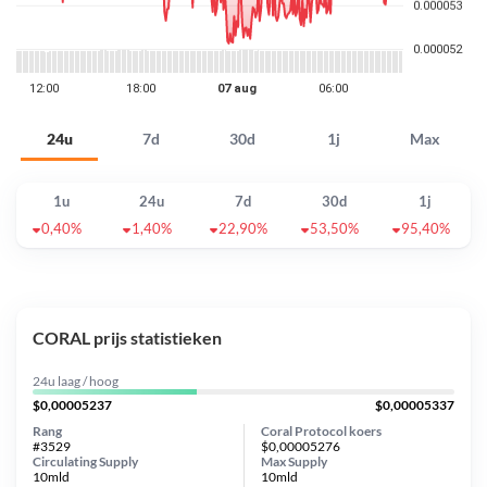
24u
7d
30d
1j
Max
1u
24u
7d
30d
1j
0,40%
1,40%
22,90%
53,50%
95,40%
CORAL prijs statistieken
24u laag / hoog
$0,00005237
$0,00005337
Rang
Coral Protocol koers
#3529
$0,00005276
Circulating Supply
Max Supply
10mld
10mld