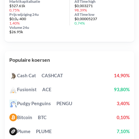
Marktkapitalisatie
All Time
high
$527.61k
$0,003271
0,75%
98,39%
Prijs wijziging
24u
All Time
low
$0,0₆-400
$0,00005237
1,40%
0,74%
Volume 24u
$26.95k
Populaire koersen
Cash Cat
CASHCAT
14,90%
Fusionist
ACE
93,80%
Pudgy Penguins
PENGU
3,40%
Bitcoin
BTC
0,10%
Plume
PLUME
7,10%