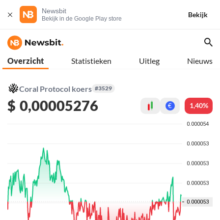
Newsbit
Bekijk
Bekijk in de Google Play store
Overzicht
Statistieken
Uitleg
Nieuws
Coral Protocol koers
#3529
$
0,00005276
1,40%
€