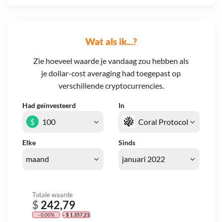
Wat als ik...?
Zie hoeveel waarde je vandaag zou hebben als
je dollar-cost averaging had toegepast op
verschillende cryptocurrencies.
Had geïnvesteerd
In
$
Elke
Sinds
Totale waarde
$
242,79
- 0,00%
- $ 1.357,21