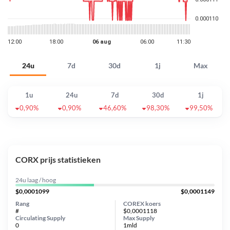
24u
7d
30d
1j
Max
1u
24u
7d
30d
1j
0,90%
0,90%
46,60%
98,30%
99,50%
CORX prijs statistieken
24u laag / hoog
$0,0001099
$0,0001149
Rang
COREX koers
#
$0,0001118
Circulating Supply
Max Supply
0
1mld