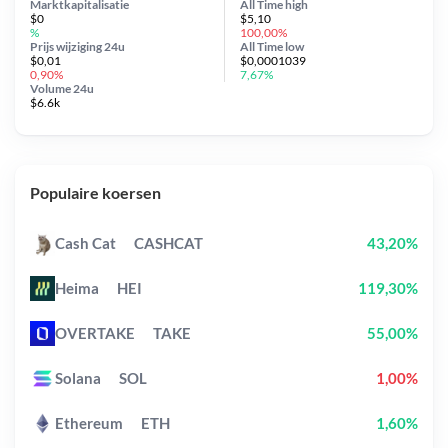
Marktkapitalisatie
All Time
high
$0
$5,10
%
100,00%
Prijs wijziging
24u
All Time
low
$0,01
$0,0001039
0,90%
7,67%
Volume 24u
$6.6k
Populaire koersen
Cash Cat
CASHCAT
43,20%
Heima
HEI
119,30%
OVERTAKE
TAKE
55,00%
Solana
SOL
1,00%
Ethereum
ETH
1,60%