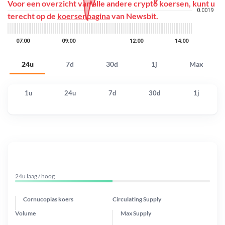
Voor een overzicht van alle andere crypto koersen, kunt u
terecht op de
koersenpagina
van Newsbit.
24u
7d
30d
1j
Max
1u
24u
7d
30d
1j
24u laag / hoog
Cornucopias koers
Circulating Supply
Volume
Max Supply