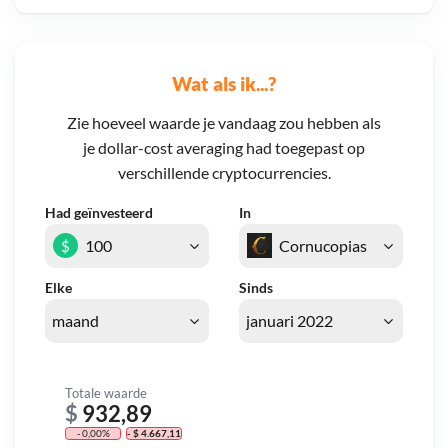
Wat als ik...?
Zie hoeveel waarde je vandaag zou hebben als
je dollar-cost averaging had toegepast op
verschillende cryptocurrencies.
Had geïnvesteerd
In
$
Elke
Sinds
Totale waarde
$
932,89
- 0,00%
- $ 4.667,11