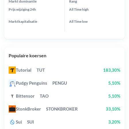
Markt dominantie
Rang
Prijs wijziging
24h
All Time
high
Marktkapitalisatie
All Time
low
Populaire koersen
Tutorial
TUT
183,30%
Pudgy Penguins
PENGU
5,10%
Bittensor
TAO
5,10%
StonkBroker
STONKBROKER
33,10%
Sui
SUI
3,20%