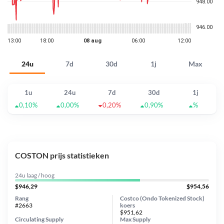
24u
7d
30d
1j
Max
1u
24u
7d
30d
1j
0,10%
0,00%
0,20%
0,90%
%
COSTON prijs statistieken
24u laag / hoog
$946,29
$954,56
Rang
Costco (Ondo Tokenized Stock)
#2663
koers
$951,62
Circulating Supply
Max Supply