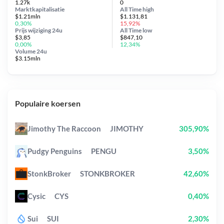
1.27k
0
Marktkapitalisatie
All Time
high
$1.21mln
$1.131,81
0,30%
15,92%
Prijs wijziging
24u
All Time
low
$3,85
$847,10
0,00%
12,34%
Volume 24u
$3.15mln
Populaire koersen
Jimothy The Raccoon
JIMOTHY
305,90%
Pudgy Penguins
PENGU
3,50%
StonkBroker
STONKBROKER
42,60%
Cysic
CYS
0,40%
Sui
SUI
2,30%