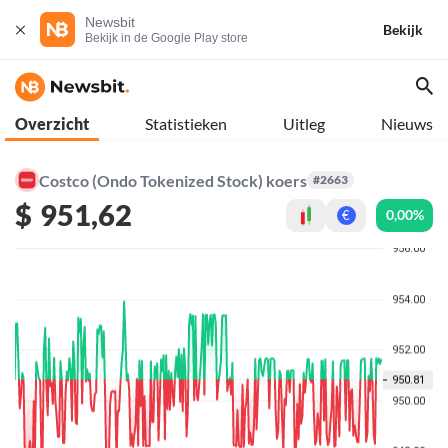
Newsbit
Bekijk
Bekijk in de Google Play store
Overzicht
Statistieken
Uitleg
Nieuws
Costco (Ondo Tokenized Stock) koers
#2663
$
951,62
0,00%
€