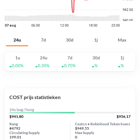
24u
7d
30d
1j
Max
1u
24u
7d
30d
1j
0,00%
0,30%
0,70%
%
%
COST prijs statistieken
24u laag / hoog
$941,80
$956,17
Rang
Costco • Robinhood Token koers
#4792
$949,55
Circulating Supply
Max Supply
199.01
0