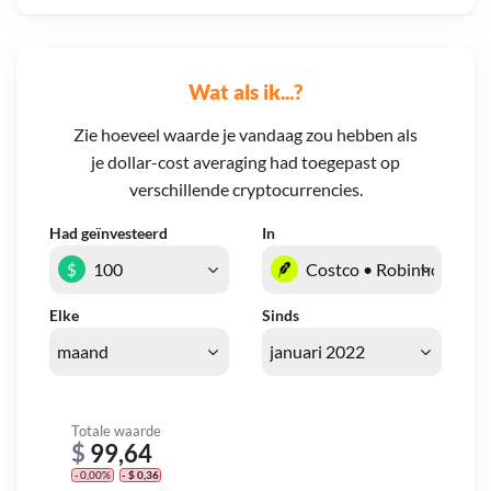
Wat als ik...?
Zie hoeveel waarde je vandaag zou hebben als
je dollar-cost averaging had toegepast op
verschillende cryptocurrencies.
Had geïnvesteerd
In
$
Elke
Sinds
Totale waarde
$
99,64
- 0,00%
- $ 0,36