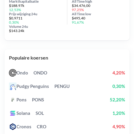
Marktkapitalisatie
All Time
high
$188.97k
$34.476,00
12,53%
97,25%
Prijs wijziging
24u
All Time
low
$0,9711
$495,40
0,30%
91,67%
Volume 24u
$143.24k
Populaire koersen
Ondo
ONDO
4,20%
Pudgy Penguins
PENGU
0,30%
Pons
PONS
52,20%
Solana
SOL
1,20%
Cronos
CRO
4,90%