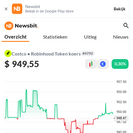
Newsbit
Bekijk
Bekijk in de Google Play store
Overzicht
Statistieken
Uitleg
Nieuws
Costco • Robinhood Token koers
#4792
$
949,55
0,30%
€